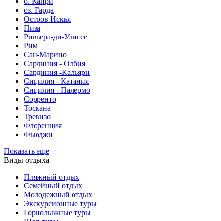
о. Капри
оз. Гарда
Остров Искья
Пиза
Ривьера-ди-Улиссе
Рим
Сан-Марино
Сардиния - Олбия
Сардиния -Кальяри
Сицилия - Катания
Сицилия - Палермо
Сорренто
Тоскана
Тревизо
Флоренция
Фьюджи
Показать еще
Виды отдыха
Пляжный отдых
Семейный отдых
Молодежный отдых
Экскурсионные туры
Горнолыжные туры