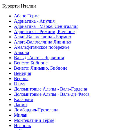
Курорты Италии
Абано Терме
Адриатика - Апулия
Адриатика - Марке: Сенигаллия
Адриатика - Римини, Риччоне
Альта-Вальтеллина - Бормио
Альта-Вальтеллина Ливиньо
Амальфитанское побережье
Анкона
Валь Д Аоста - Червиния
Венето: Бибионе
Венето: Линьяно, Бибионе
Венеция
Верона
Генуя
Доломитовые Альпы - Валь-Гардена
Доломитовые Альпы - Валь-ди-Фасса
Калабрия
Лацио
Ломбардия-Презолана
Милан
Монтекатини Терме
Неаполь