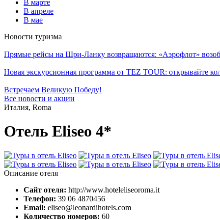
В марте
В апреле
В мае
Новости туризма
Прямые рейсы на Шри-Ланку возвращаются: «Аэрофлот» возоб
Новая экскурсионная программа от TEZ TOUR: открывайте ко
Встречаем Великую Победу!
Все новости и акции
Италия, Roma
Отель Eliseo 4*
Описание отеля
Сайт отеля:
http://www.hoteleliseoroma.it
Телефон:
39 06 4870456
Email:
eliseo@leonardihotels.com
Количество номеров:
60