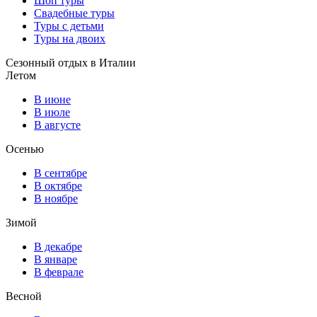
Шоп туры
Свадебные туры
Туры с детьми
Туры на двоих
Сезонный отдых в Италии
Летом
В июне
В июле
В августе
Осенью
В сентябре
В октябре
В ноябре
Зимой
В декабре
В январе
В феврале
Весной