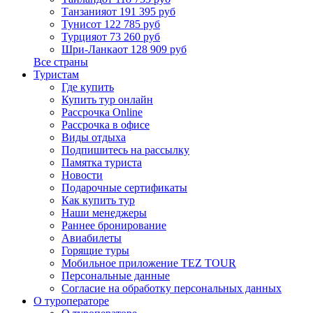
Танзания
от 191 395 руб
Тунис
от 122 785 руб
Турция
от 73 260 руб
Шри-Ланка
от 128 909 руб
Все страны
Туристам
Где купить
Купить тур онлайн
Рассрочка Online
Рассрочка в офисе
Виды отдыха
Подпишитесь на рассылку
Памятка туриста
Новости
Подарочные сертификаты
Как купить тур
Наши менеджеры
Раннее бронирование
Авиабилеты
Горящие туры
Мобильное приложение TEZ TOUR
Персональные данные
Согласие на обработку персональных данных
О туроператоре