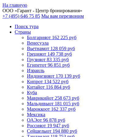
На главную
ООО «
Гарант
- Центр бронирования»
+7 (495) 646 75 85
Мы вам перезвоним
Поиск тура
Cтраны
Болгария
от 162 225 руб
Венесуэла
Вьетнам
от 128 059 руб
Греция
от 149 738 руб
Грузия
от 83 335 руб
Египет
от 96 851 руб
Израиль
Индонезия
от 170 139 руб
Кипр
от 134 522 руб
Китай
от 116 864 руб
Куба
Маврикий
от 258 673 руб
Мальдивы
от 181 015 руб
Марокко
от 162 337 руб
Мексика
ОАЭ
от 96 878 руб
Россия
от 19 947 руб
Сейшелы
от 194 880 руб
Таиланд
от 118 753 руб