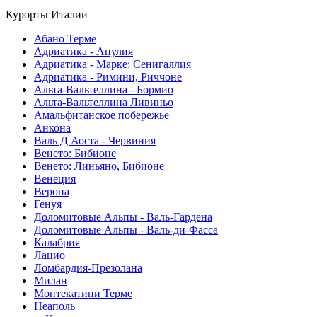
Курорты Италии
Абано Терме
Адриатика - Апулия
Адриатика - Марке: Сенигаллия
Адриатика - Римини, Риччоне
Альта-Вальтеллина - Бормио
Альта-Вальтеллина Ливиньо
Амальфитанское побережье
Анкона
Валь Д Аоста - Червиния
Венето: Бибионе
Венето: Линьяно, Бибионе
Венеция
Верона
Генуя
Доломитовые Альпы - Валь-Гардена
Доломитовые Альпы - Валь-ди-Фасса
Калабрия
Лацио
Ломбардия-Презолана
Милан
Монтекатини Терме
Неаполь