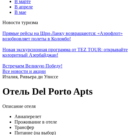
В марте
В апреле
В мае
Новости туризма
Прямые рейсы на Шри-Ланку возвращаются: «Аэрофлот»
возобновляет полеты в Коломбо!
Новая экскурсионная программа от TEZ TOUR: открывайте
колоритный Азербайджан!
Встречаем Великую Победу!
Все новости и акции
Италия, Ривьера ди Улиссе
Отель Del Porto Apts
Описание отеля
Авиаперелет
Проживание в отеле
Трансфер
Питание (на выбор)