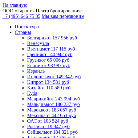
На главную
ООО «
Гарант
- Центр бронирования»
+7 (495) 646 75 85
Мы вам перезвоним
Поиск тура
Cтраны
Болгария
от 157 956 руб
Венесуэла
Вьетнам
от 117 115 руб
Греция
от 140 942 руб
Грузия
от 65 006 руб
Египет
от 93 987 руб
Израиль
Индонезия
от 149 342 руб
Кипр
от 134 531 руб
Китай
от 110 589 руб
Куба
Маврикий
от 243 994 руб
Мальдивы
от 180 237 руб
Марокко
от 183 057 руб
Мексика
от 442 651 руб
ОАЭ
от 103 524 руб
Россия
от 19 947 руб
Сейшелы
от 184 321 руб
Таиланд
от 112 762 руб