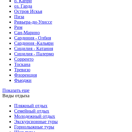
о. Капри
оз. Гарда
Остров Искья
Пиза
Ривьера-ди-Улиссе
Рим
Сан-Марино
Сардиния - Олбия
Сардиния -Кальяри
Сицилия - Катания
Сицилия - Палермо
Сорренто
Тоскана
Тревизо
Флоренция
Фьюджи
Показать еще
Виды отдыха
Пляжный отдых
Семейный отдых
Молодежный отдых
Экскурсионные туры
Горнолыжные туры