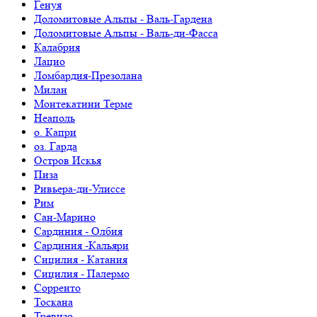
Генуя
Доломитовые Альпы - Валь-Гардена
Доломитовые Альпы - Валь-ди-Фасса
Калабрия
Лацио
Ломбардия-Презолана
Милан
Монтекатини Терме
Неаполь
о. Капри
оз. Гарда
Остров Искья
Пиза
Ривьера-ди-Улиссе
Рим
Сан-Марино
Сардиния - Олбия
Сардиния -Кальяри
Сицилия - Катания
Сицилия - Палермо
Сорренто
Тоскана
Тревизо