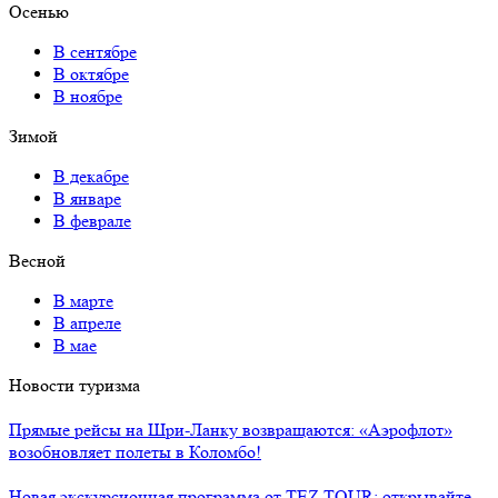
Осенью
В сентябре
В октябре
В ноябре
Зимой
В декабре
В январе
В феврале
Весной
В марте
В апреле
В мае
Новости туризма
Прямые рейсы на Шри-Ланку возвращаются: «Аэрофлот»
возобновляет полеты в Коломбо!
Новая экскурсионная программа от TEZ TOUR: открывайте