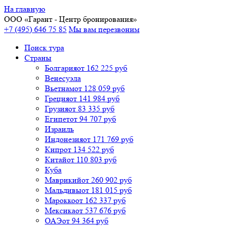
На главную
ООО «
Гарант
- Центр бронирования»
+7 (495) 646 75 85
Мы вам перезвоним
Поиск тура
Cтраны
Болгария
от 162 225 руб
Венесуэла
Вьетнам
от 128 059 руб
Греция
от 141 984 руб
Грузия
от 83 335 руб
Египет
от 94 707 руб
Израиль
Индонезия
от 171 769 руб
Кипр
от 134 522 руб
Китай
от 110 803 руб
Куба
Маврикий
от 260 902 руб
Мальдивы
от 181 015 руб
Марокко
от 162 337 руб
Мексика
от 537 676 руб
ОАЭ
от 94 364 руб