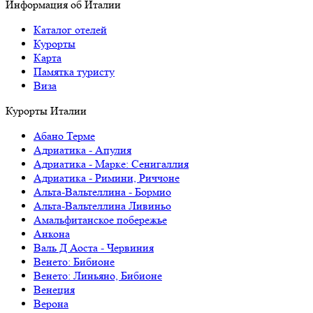
Информация об Италии
Каталог отелей
Курорты
Карта
Памятка туристу
Виза
Курорты Италии
Абано Терме
Адриатика - Апулия
Адриатика - Марке: Сенигаллия
Адриатика - Римини, Риччоне
Альта-Вальтеллина - Бормио
Альта-Вальтеллина Ливиньо
Амальфитанское побережье
Анкона
Валь Д Аоста - Червиния
Венето: Бибионе
Венето: Линьяно, Бибионе
Венеция
Верона