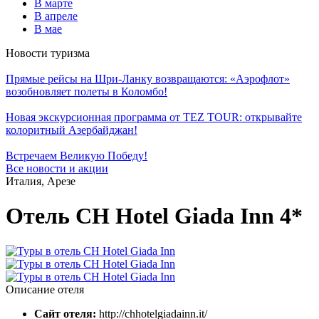
В марте
В апреле
В мае
Новости туризма
Прямые рейсы на Шри-Ланку возвращаются: «Аэрофлот»
возобновляет полеты в Коломбо!
Новая экскурсионная программа от TEZ TOUR: открывайте
колоритный Азербайджан!
Встречаем Великую Победу!
Все новости и акции
Италия, Арезе
Отель CH Hotel Giada Inn 4*
Описание отеля
Сайт отеля:
http://chhotelgiadainn.it/