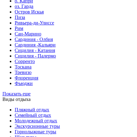
о. Капри
оз. Гарда
Остров Искья
Пиза
Ривьера-ди-Улиссе
Рим
Сан-Марино
Сардиния - Олбия
Сардиния -Кальяри
Сицилия - Катания
Сицилия - Палермо
Сорренто
Тоскана
Тревизо
Флоренция
Фьюджи
Показать еще
Виды отдыха
Пляжный отдых
Семейный отдых
Молодежный отдых
Экскурсионные туры
Горнолыжные туры