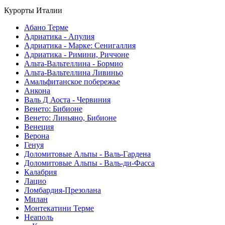
Курорты Италии
Абано Терме
Адриатика - Апулия
Адриатика - Марке: Сенигаллия
Адриатика - Римини, Риччоне
Альта-Вальтеллина - Бормио
Альта-Вальтеллина Ливиньо
Амальфитанское побережье
Анкона
Валь Д Аоста - Червиния
Венето: Бибионе
Венето: Линьяно, Бибионе
Венеция
Верона
Генуя
Доломитовые Альпы - Валь-Гардена
Доломитовые Альпы - Валь-ди-Фасса
Калабрия
Лацио
Ломбардия-Презолана
Милан
Монтекатини Терме
Неаполь