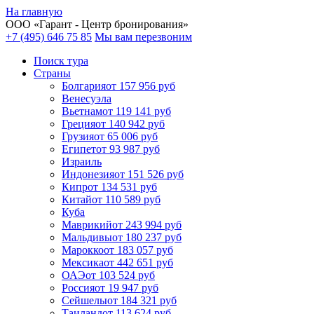
На главную
ООО «
Гарант
- Центр бронирования»
+7 (495) 646 75 85
Мы вам перезвоним
Поиск тура
Cтраны
Болгария
от 157 956 руб
Венесуэла
Вьетнам
от 119 141 руб
Греция
от 140 942 руб
Грузия
от 65 006 руб
Египет
от 93 987 руб
Израиль
Индонезия
от 151 526 руб
Кипр
от 134 531 руб
Китай
от 110 589 руб
Куба
Маврикий
от 243 994 руб
Мальдивы
от 180 237 руб
Марокко
от 183 057 руб
Мексика
от 442 651 руб
ОАЭ
от 103 524 руб
Россия
от 19 947 руб
Сейшелы
от 184 321 руб
Таиланд
от 113 624 руб