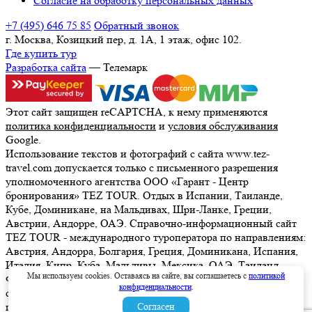
Согласие на обработку персональных данных
+7 (495) 646 75 85
Обратный звонок
г. Москва, Козицкий пер, д. 1А, 1 этаж, офис 102.
Где купить тур
Разработка сайта
— Телемарк
Этот сайт защищен reCAPTCHA, к нему применяются
политика конфиденциальности
и
условия обслуживания
Google.
Использование текстов и фотографий с сайта www.tez-
travel.com допускается только с письменного разрешения
уполномоченного агентства ООО «Гарант - Центр
бронирования» TEZ TOUR. Отдых в Испании, Таиланде,
Кубе, Доминикане, на Мальдивах, Шри-Ланке, Греции,
Австрии, Андорре, ОАЭ. Справочно-информационный сайт
TEZ TOUR - международного туроператора по направлениям:
Австрия, Андорра, Болгария, Греция, Доминикана, Испания,
Италия, Кипр, Куба, Мальдивы, Мексика, ОАЭ, Таиланд,
Мы используем cookies. Оставаясь на сайте, вы соглашаетесь с
политикой
Франция, Шри-Ланка. Информация о ценах, указанная на
конфиденциальности
.
сайте, не является ни рекламой, ни офертой. определяемой
положениями Статьи 437 (2) Гражданского кодекса
Согласен