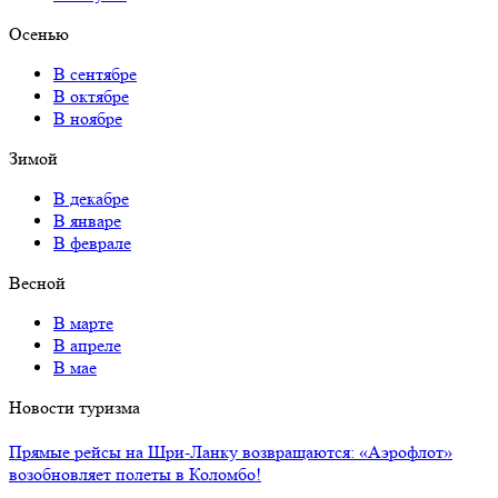
Осенью
В сентябре
В октябре
В ноябре
Зимой
В декабре
В январе
В феврале
Весной
В марте
В апреле
В мае
Новости туризма
Прямые рейсы на Шри-Ланку возвращаются: «Аэрофлот»
возобновляет полеты в Коломбо!