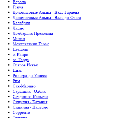
Верона
Генуя
Доломитовые Альпы - Валь-Гардена
Доломитовые Альпы - Валь-ди-Фасса
Калабрия
Лацио
Ломбардия-Презолана
Милан
Монтекатини Терме
Неаполь
о. Капри
оз. Гарда
Остров Искья
Пиза
Ривьера-ди-Улиссе
Рим
Сан-Марино
Сардиния - Олбия
Сардиния -Кальяри
Сицилия - Катания
Сицилия - Палермо
Сорренто
Тоскана