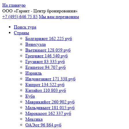
На главную
ООО «
Гарант
- Центр бронирования»
+7 (495) 646 75 85
Мы вам перезвоним
Поиск тура
Cтраны
Болгария
от 162 225 руб
Венесуэла
Вьетнам
от 128 059 руб
Греция
от 146 540 руб
Грузия
от 83 335 руб
Египет
от 94 707 руб
Израиль
Индонезия
от 171 338 руб
Кипр
от 134 522 руб
Китай
от 110 803 руб
Куба
Маврикий
от 260 902 руб
Мальдивы
от 181 015 руб
Марокко
от 162 337 руб
Мексика
ОАЭ
от 96 864 руб