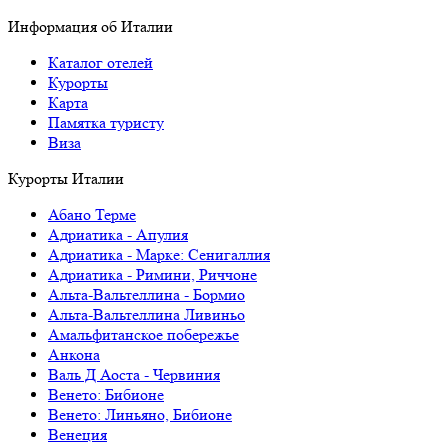
Информация об Италии
Каталог отелей
Курорты
Карта
Памятка туристу
Виза
Курорты Италии
Абано Терме
Адриатика - Апулия
Адриатика - Марке: Сенигаллия
Адриатика - Римини, Риччоне
Альта-Вальтеллина - Бормио
Альта-Вальтеллина Ливиньо
Амальфитанское побережье
Анкона
Валь Д Аоста - Червиния
Венето: Бибионе
Венето: Линьяно, Бибионе
Венеция