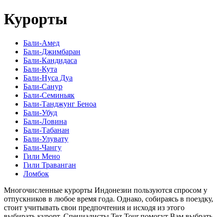
Курорты
Бали-Амед
Бали-Джимбаран
Бали-Кандидаса
Бали-Кута
Бали-Нуса Дуа
Бали-Санур
Бали-Семиньяк
Бали-Танджунг Беноа
Бали-Убуд
Бали-Ловина
Бали-Табанан
Бали-Улувату
Бали-Чангу
Гили Мено
Гили Траванган
Ломбок
Многочисленные курорты Индонезии пользуются спросом у
отпускников в любое время года. Однако, собираясь в поездку,
стоит учитывать свои предпочтения и исходя из этого
выбирать курорт. Специалисты Tez Tour помогут Вам выбрать