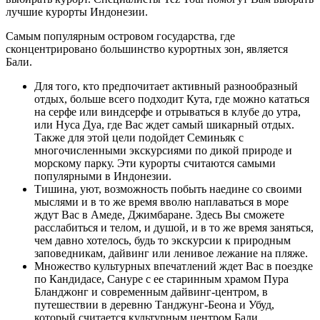
лучшие курорты Индонезии.
Самым популярным островом государства, где
сконцентрировано большинство курортных зон, является
Бали.
Для того, кто предпочитает активный разнообразный
отдых, больше всего подходит Кута, где можно кататься
на серфе или виндсерфе и отрываться в клубе до утра,
или Нуса Дуа, где Вас ждет самый шикарный отдых.
Также для этой цели подойдет Семиньяк с
многочисленными экскурсиями по дикой природе и
морскому парку. Эти курорты считаются самыми
популярными в Индонезии.
Тишина, уют, возможность побыть наедине со своими
мыслями и в то же время вволю наплаваться в море
ждут Вас в Амеде, Джимбаране. Здесь Вы сможете
расслабиться и телом, и душой, и в то же время заняться,
чем давно хотелось, будь то экскурсии к природным
заповедникам, дайвинг или ленивое лежание на пляже.
Множество культурных впечатлений ждет Вас в поездке
по Кандидасе, Сануре с ее старинным храмом Пура
Бланджонг и современным дайвинг-центром, в
путешествии в деревню Танджунг-Беона и Убуд,
который считается культурным центром Бали.