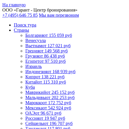
На главную
ООО «
Гарант
- Центр бронирования»
+7 (495) 646 75 85
Мы вам перезвоним
Поиск тура
Cтраны
Болгария
от 155 059 руб
Венесуэла
Вьетнам
от 127 021 руб
Греция
от 149 568 руб
Грузия
от 86 438 руб
Египет
от 97 510 руб
Израиль
Индонезия
от 168 939 руб
Кипр
от 138 221 руб
Китай
от 115 310 руб
Куба
Маврикий
от 245 152 руб
Мальдивы
от 202 253 руб
Марокко
от 172 752 руб
Мексика
от 542 924 руб
ОАЭ
от 96 671 руб
Россия
от 19 947 руб
Сейшелы
от 196 707 руб
Таиланд
от 117 801 руб