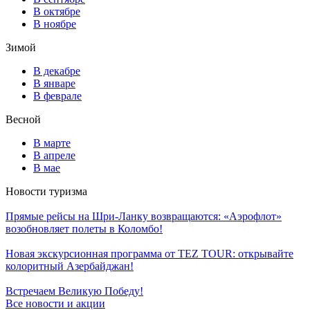
В октябре
В ноябре
Зимой
В декабре
В январе
В феврале
Весной
В марте
В апреле
В мае
Новости туризма
Прямые рейсы на Шри-Ланку возвращаются: «Аэрофлот»
возобновляет полеты в Коломбо!
Новая экскурсионная программа от TEZ TOUR: открывайте
колоритный Азербайджан!
Встречаем Великую Победу!
Все новости и акции