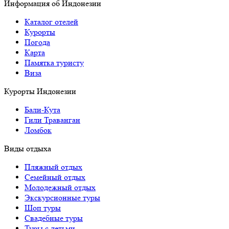
Информация об Индонезии
Каталог отелей
Курорты
Погода
Карта
Памятка туристу
Виза
Курорты Индонезии
Бали-Кута
Гили Траванган
Ломбок
Виды отдыха
Пляжный отдых
Семейный отдых
Молодежный отдых
Экскурсионные туры
Шоп туры
Свадебные туры
Туры с детьми