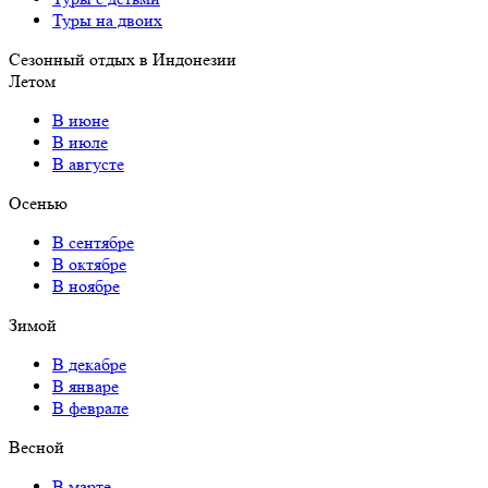
Туры на двоих
Сезонный отдых в Индонезии
Летом
В июне
В июле
В августе
Осенью
В сентябре
В октябре
В ноябре
Зимой
В декабре
В январе
В феврале
Весной
В марте