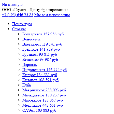
На главную
ООО «
Гарант
- Центр бронирования»
+7 (495) 646 75 85
Мы вам перезвоним
Поиск тура
Cтраны
Болгария
от 157 956 руб
Венесуэла
Вьетнам
от 119 141 руб
Греция
от 141 929 руб
Грузия
от 93 811 руб
Египет
от 93 987 руб
Израиль
Индонезия
от 146 774 руб
Кипр
от 134 531 руб
Китай
от 108 591 руб
Куба
Маврикий
от 238 093 руб
Мальдивы
от 180 237 руб
Марокко
от 183 057 руб
Мексика
от 442 651 руб
ОАЭ
от 103 883 руб