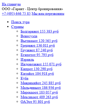
На главную
ООО «
Гарант
- Центр бронирования»
+7 (495) 646 75 85
Мы вам перезвоним
Поиск тура
Cтраны
Болгария
от 155 383 руб
Венесуэла
Вьетнам
от 120 565 руб
Греция
от 136 011 руб
Грузия
от 87 240 руб
Египет
от 95 793 руб
Израиль
Индонезия
от 155 071 руб
Кипр
от 130 290 руб
Китай
от 104 918 руб
Куба
Маврикий
от 245 885 руб
Мальдивы
от 186 936 руб
Марокко
от 183 057 руб
Мексика
от 489 263 руб
ОАЭ
от 95 801 руб