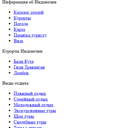
Информация об Индонезии
Каталог отелей
Курорты
Погода
Карта
Памятка туристу
Виза
Курорты Индонезии
Бали-Кута
Гили Траванган
Ломбок
Виды отдыха
Пляжный отдых
Семейный отдых
Молодежный отдых
Экскурсионные туры
Шоп туры
Свадебные туры
Туры с детьми