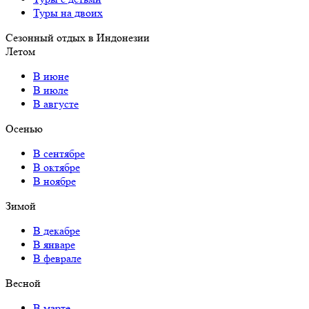
Туры на двоих
Сезонный отдых в Индонезии
Летом
В июне
В июле
В августе
Осенью
В сентябре
В октябре
В ноябре
Зимой
В декабре
В январе
В феврале
Весной
В марте