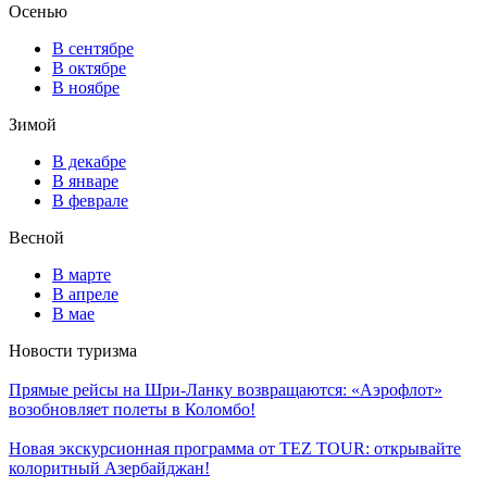
Осенью
В сентябре
В октябре
В ноябре
Зимой
В декабре
В январе
В феврале
Весной
В марте
В апреле
В мае
Новости туризма
Прямые рейсы на Шри-Ланку возвращаются: «Аэрофлот»
возобновляет полеты в Коломбо!
Новая экскурсионная программа от TEZ TOUR: открывайте
колоритный Азербайджан!