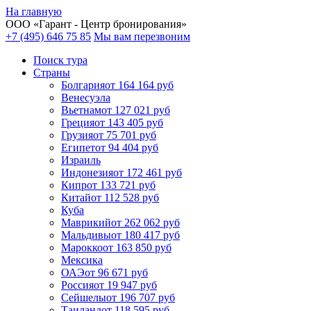
На главную
ООО «
Гарант
- Центр бронирования»
+7 (495) 646 75 85
Мы вам перезвоним
Поиск тура
Cтраны
Болгария
от 164 164 руб
Венесуэла
Вьетнам
от 127 021 руб
Греция
от 143 405 руб
Грузия
от 75 701 руб
Египет
от 94 404 руб
Израиль
Индонезия
от 172 461 руб
Кипр
от 133 721 руб
Китай
от 112 528 руб
Куба
Маврикий
от 262 062 руб
Мальдивы
от 180 417 руб
Марокко
от 163 850 руб
Мексика
ОАЭ
от 96 671 руб
Россия
от 19 947 руб
Сейшелы
от 196 707 руб
Таиланд
от 118 595 руб