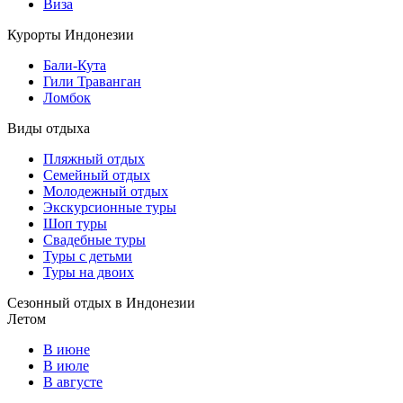
Виза
Курорты Индонезии
Бали-Кута
Гили Траванган
Ломбок
Виды отдыха
Пляжный отдых
Семейный отдых
Молодежный отдых
Экскурсионные туры
Шоп туры
Свадебные туры
Туры с детьми
Туры на двоих
Сезонный отдых в Индонезии
Летом
В июне
В июле
В августе