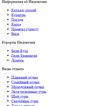
Информация об Индонезии
Каталог отелей
Курорты
Погода
Карта
Памятка туристу
Виза
Курорты Индонезии
Бали-Кута
Гили Траванган
Ломбок
Виды отдыха
Пляжный отдых
Семейный отдых
Молодежный отдых
Экскурсионные туры
Шоп туры
Свадебные туры
Туры с детьми