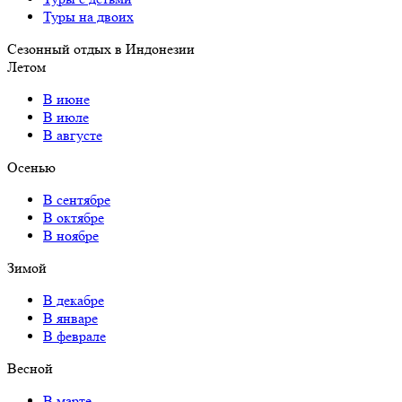
Туры на двоих
Сезонный отдых в Индонезии
Летом
В июне
В июле
В августе
Осенью
В сентябре
В октябре
В ноябре
Зимой
В декабре
В январе
В феврале
Весной
В марте