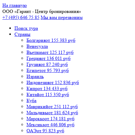
На главную
ООО «
Гарант
- Центр бронирования»
+7 (495) 646 75 85
Мы вам перезвоним
Поиск тура
Cтраны
Болгария
от 155 383 руб
Венесуэла
Вьетнам
от 125 117 руб
Греция
от 136 011 руб
Грузия
от 87 240 руб
Египет
от 95 793 руб
Израиль
Индонезия
от 152 836 руб
Кипр
от 134 433 руб
Китай
от 115 350 руб
Куба
Маврикий
от 251 112 руб
Мальдивы
от 181 624 руб
Марокко
от 174 181 руб
Мексика
от 446 806 руб
ОАЭ
от 95 823 руб