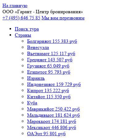
На главную
ООО «
Гарант
- Центр бронирования»
+7 (495) 646 75 85
Мы вам перезвоним
Поиск тура
Cтраны
Болгария
от 155 383 руб
Венесуэла
Вьетнам
от 125 117 руб
Греция
от 143 507 руб
Грузия
от 65 049 руб
Египет
от 95 793 руб
Израиль
Индонезия
от 159 729 руб
Кипр
от 135 222 руб
Китай
от 115 350 руб
Куба
Маврикий
от 250 422 руб
Мальдивы
от 181 624 руб
Марокко
от 174 181 руб
Мексика
от 446 806 руб
ОАЭ
от 95 801 руб