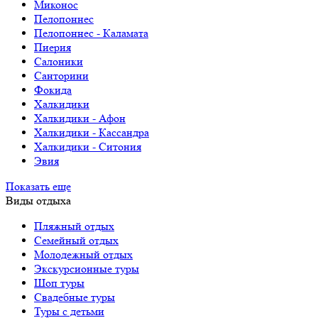
Миконос
Пелопоннес
Пелопоннес - Каламата
Пиерия
Салоники
Санторини
Фокида
Халкидики
Халкидики - Афон
Халкидики - Кассандра
Халкидики - Ситония
Эвия
Показать еще
Виды отдыха
Пляжный отдых
Семейный отдых
Молодежный отдых
Экскурсионные туры
Шоп туры
Свадебные туры
Туры с детьми