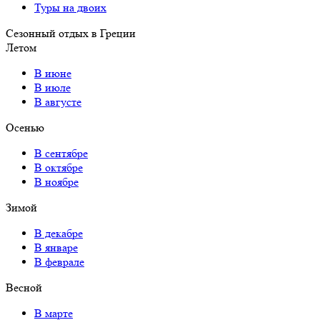
Туры на двоих
Сезонный отдых в Греции
Летом
В июне
В июле
В августе
Осенью
В сентябре
В октябре
В ноябре
Зимой
В декабре
В январе
В феврале
Весной
В марте