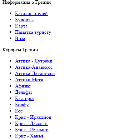
Информация о Греции
Каталог отелей
Курорты
Карта
Памятка туристу
Виза
Курорты Греции
Аттика - Лутраки
Аттика-Анависос
Аттика-Лагонисси
Аттика-Мати
Афины
Дельфы
Касторья
Корфу
Кос
Крит - Ираклион
Крит - Лассити
Крит - Ретимно
Крит - Ханья