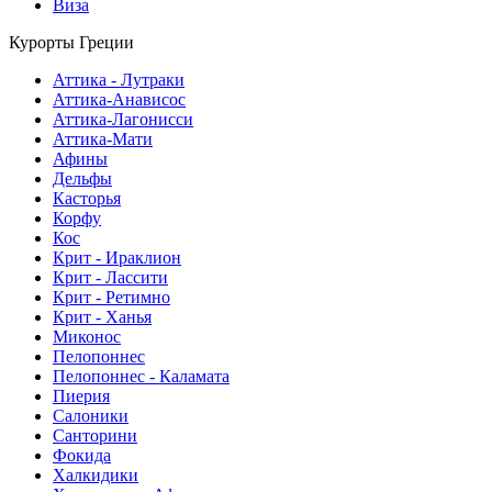
Виза
Курорты Греции
Аттика - Лутраки
Аттика-Анависос
Аттика-Лагонисси
Аттика-Мати
Афины
Дельфы
Касторья
Корфу
Кос
Крит - Ираклион
Крит - Лассити
Крит - Ретимно
Крит - Ханья
Миконос
Пелопоннес
Пелопоннес - Каламата
Пиерия
Салоники
Санторини
Фокида
Халкидики