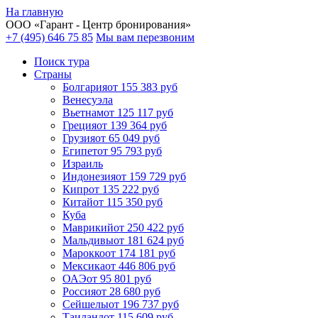
На главную
ООО «
Гарант
- Центр бронирования»
+7 (495) 646 75 85
Мы вам перезвоним
Поиск тура
Cтраны
Болгария
от 155 383 руб
Венесуэла
Вьетнам
от 125 117 руб
Греция
от 139 364 руб
Грузия
от 65 049 руб
Египет
от 95 793 руб
Израиль
Индонезия
от 159 729 руб
Кипр
от 135 222 руб
Китай
от 115 350 руб
Куба
Маврикий
от 250 422 руб
Мальдивы
от 181 624 руб
Марокко
от 174 181 руб
Мексика
от 446 806 руб
ОАЭ
от 95 801 руб
Россия
от 28 680 руб
Сейшелы
от 196 737 руб
Таиланд
от 115 609 руб