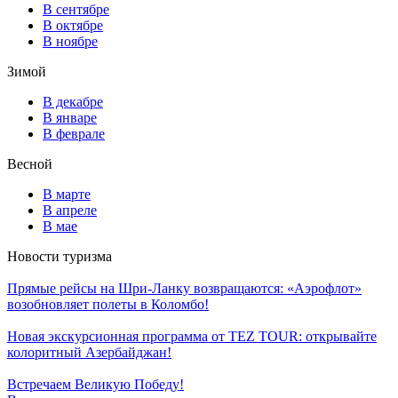
В сентябре
В октябре
В ноябре
Зимой
В декабре
В январе
В феврале
Весной
В марте
В апреле
В мае
Новости туризма
Прямые рейсы на Шри-Ланку возвращаются: «Аэрофлот»
возобновляет полеты в Коломбо!
Новая экскурсионная программа от TEZ TOUR: открывайте
колоритный Азербайджан!
Встречаем Великую Победу!