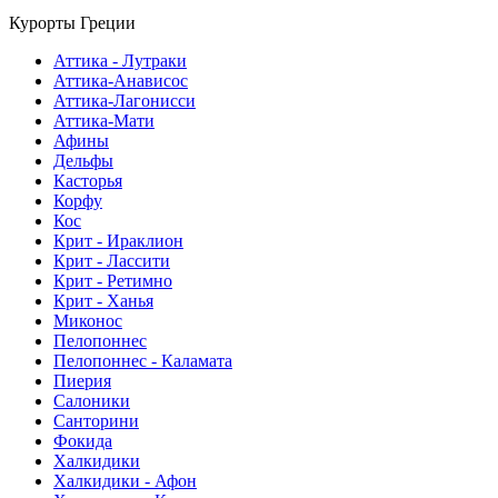
Курорты Греции
Аттика - Лутраки
Аттика-Анависос
Аттика-Лагонисси
Аттика-Мати
Афины
Дельфы
Касторья
Корфу
Кос
Крит - Ираклион
Крит - Лассити
Крит - Ретимно
Крит - Ханья
Миконос
Пелопоннес
Пелопоннес - Каламата
Пиерия
Салоники
Санторини
Фокида
Халкидики
Халкидики - Афон