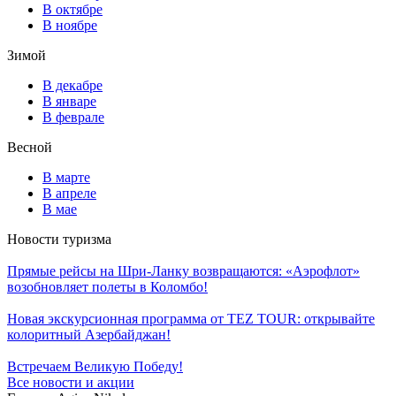
В октябре
В ноябре
Зимой
В декабре
В январе
В феврале
Весной
В марте
В апреле
В мае
Новости туризма
Прямые рейсы на Шри-Ланку возвращаются: «Аэрофлот»
возобновляет полеты в Коломбо!
Новая экскурсионная программа от TEZ TOUR: открывайте
колоритный Азербайджан!
Встречаем Великую Победу!
Все новости и акции