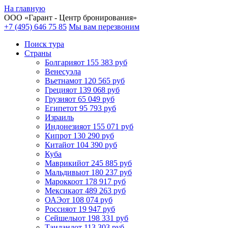
На главную
ООО «
Гарант
- Центр бронирования»
+7 (495) 646 75 85
Мы вам перезвоним
Поиск тура
Cтраны
Болгария
от 155 383 руб
Венесуэла
Вьетнам
от 120 565 руб
Греция
от 139 068 руб
Грузия
от 65 049 руб
Египет
от 95 793 руб
Израиль
Индонезия
от 155 071 руб
Кипр
от 130 290 руб
Китай
от 104 390 руб
Куба
Маврикий
от 245 885 руб
Мальдивы
от 180 237 руб
Марокко
от 178 917 руб
Мексика
от 489 263 руб
ОАЭ
от 108 074 руб
Россия
от 19 947 руб
Сейшелы
от 198 331 руб
Таиланд
от 113 303 руб