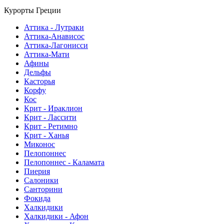
Курорты Греции
Аттика - Лутраки
Аттика-Анависос
Аттика-Лагонисси
Аттика-Мати
Афины
Дельфы
Касторья
Корфу
Кос
Крит - Ираклион
Крит - Лассити
Крит - Ретимно
Крит - Ханья
Миконос
Пелопоннес
Пелопоннес - Каламата
Пиерия
Салоники
Санторини
Фокида
Халкидики
Халкидики - Афон