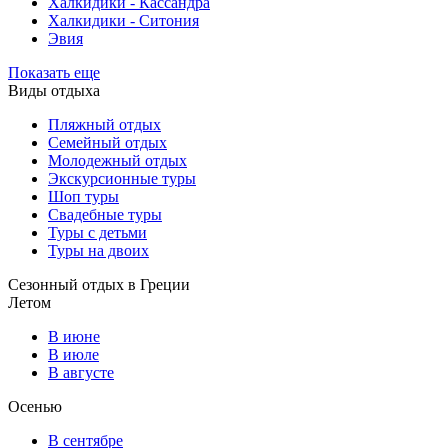
Халкидики - Кассандра
Халкидики - Ситония
Эвия
Показать еще
Виды отдыха
Пляжный отдых
Семейный отдых
Молодежный отдых
Экскурсионные туры
Шоп туры
Свадебные туры
Туры с детьми
Туры на двоих
Сезонный отдых в Греции
Летом
В июне
В июле
В августе
Осенью
В сентябре