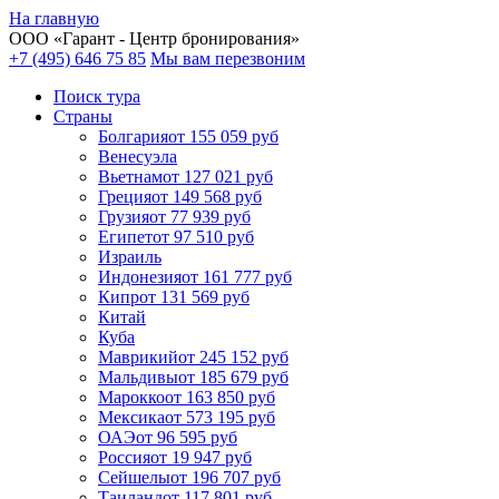
На главную
ООО «
Гарант
- Центр бронирования»
+7 (495) 646 75 85
Мы вам перезвоним
Поиск тура
Cтраны
Болгария
от 155 059 руб
Венесуэла
Вьетнам
от 127 021 руб
Греция
от 149 568 руб
Грузия
от 77 939 руб
Египет
от 97 510 руб
Израиль
Индонезия
от 161 777 руб
Кипр
от 131 569 руб
Китай
Куба
Маврикий
от 245 152 руб
Мальдивы
от 185 679 руб
Марокко
от 163 850 руб
Мексика
от 573 195 руб
ОАЭ
от 96 595 руб
Россия
от 19 947 руб
Сейшелы
от 196 707 руб
Таиланд
от 117 801 руб