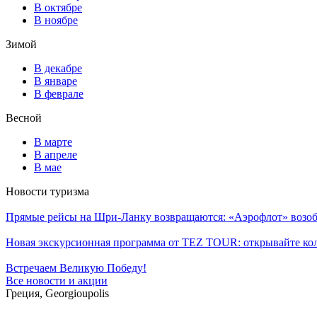
В октябре
В ноябре
Зимой
В декабре
В январе
В феврале
Весной
В марте
В апреле
В мае
Новости туризма
Прямые рейсы на Шри-Ланку возвращаются: «Аэрофлот» возоб
Новая экскурсионная программа от TEZ TOUR: открывайте ко
Встречаем Великую Победу!
Все новости и акции
Греция, Georgioupolis