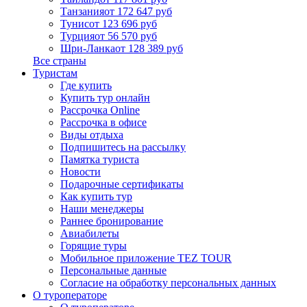
Танзания
от 172 647 руб
Тунис
от 123 696 руб
Турция
от 56 570 руб
Шри-Ланка
от 128 389 руб
Все страны
Туристам
Где купить
Купить тур онлайн
Рассрочка Online
Рассрочка в офисе
Виды отдыха
Подпишитесь на рассылку
Памятка туриста
Новости
Подарочные сертификаты
Как купить тур
Наши менеджеры
Раннее бронирование
Авиабилеты
Горящие туры
Мобильное приложение TEZ TOUR
Персональные данные
Согласие на обработку персональных данных
О туроператоре