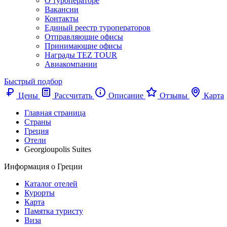
О туроператоре
Вакансии
Контакты
Единый реестр туроператоров
Отправляющие офисы
Принимающие офисы
Награды TEZ TOUR
Авиакомпании
Быстрый подбор
Цены
Рассчитать
Описание
Отзывы
Карта
Главная страница
Cтраны
Греция
Отели
Georgioupolis Suites
Информация о Греции
Каталог отелей
Курорты
Карта
Памятка туристу
Виза