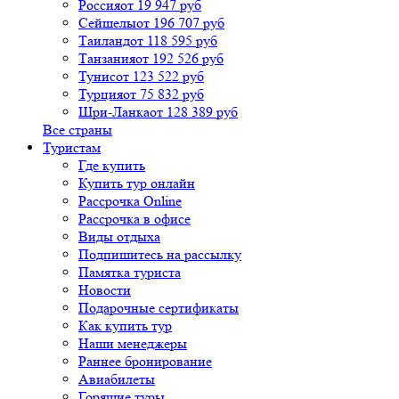
Россия
от 19 947 руб
Сейшелы
от 196 707 руб
Таиланд
от 118 595 руб
Танзания
от 192 526 руб
Тунис
от 123 522 руб
Турция
от 75 832 руб
Шри-Ланка
от 128 389 руб
Все страны
Туристам
Где купить
Купить тур онлайн
Рассрочка Online
Рассрочка в офисе
Виды отдыха
Подпишитесь на рассылку
Памятка туриста
Новости
Подарочные сертификаты
Как купить тур
Наши менеджеры
Раннее бронирование
Авиабилеты
Горящие туры