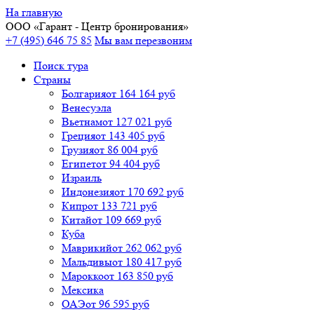
На главную
ООО «
Гарант
- Центр бронирования»
+7 (495) 646 75 85
Мы вам перезвоним
Поиск тура
Cтраны
Болгария
от 164 164 руб
Венесуэла
Вьетнам
от 127 021 руб
Греция
от 143 405 руб
Грузия
от 86 004 руб
Египет
от 94 404 руб
Израиль
Индонезия
от 170 692 руб
Кипр
от 133 721 руб
Китай
от 109 669 руб
Куба
Маврикий
от 262 062 руб
Мальдивы
от 180 417 руб
Марокко
от 163 850 руб
Мексика
ОАЭ
от 96 595 руб