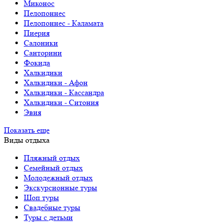
Миконос
Пелопоннес
Пелопоннес - Каламата
Пиерия
Салоники
Санторини
Фокида
Халкидики
Халкидики - Афон
Халкидики - Кассандра
Халкидики - Ситония
Эвия
Показать еще
Виды отдыха
Пляжный отдых
Семейный отдых
Молодежный отдых
Экскурсионные туры
Шоп туры
Свадебные туры
Туры с детьми