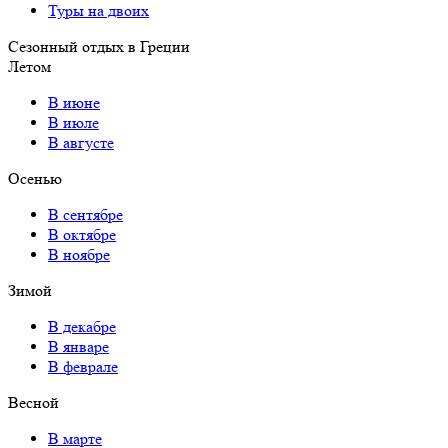
Туры на двоих
Сезонный отдых в Греции
Летом
В июне
В июле
В августе
Осенью
В сентябре
В октябре
В ноябре
Зимой
В декабре
В январе
В феврале
Весной
В марте