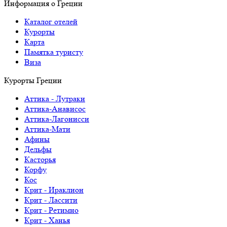
Информация о Греции
Каталог отелей
Курорты
Карта
Памятка туристу
Виза
Курорты Греции
Аттика - Лутраки
Аттика-Анависос
Аттика-Лагонисси
Аттика-Мати
Афины
Дельфы
Касторья
Корфу
Кос
Крит - Ираклион
Крит - Лассити
Крит - Ретимно
Крит - Ханья