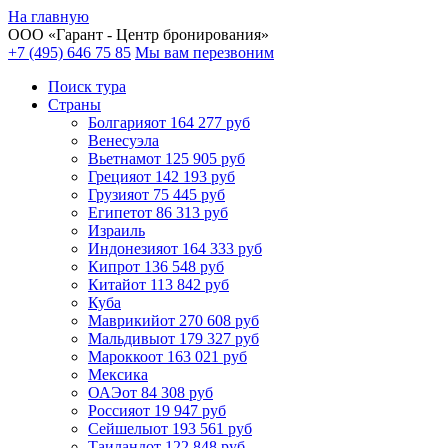
На главную
ООО «
Гарант
- Центр бронирования»
+7 (495) 646 75 85
Мы вам перезвоним
Поиск тура
Cтраны
Болгария
от 164 277 руб
Венесуэла
Вьетнам
от 125 905 руб
Греция
от 142 193 руб
Грузия
от 75 445 руб
Египет
от 86 313 руб
Израиль
Индонезия
от 164 333 руб
Кипр
от 136 548 руб
Китай
от 113 842 руб
Куба
Маврикий
от 270 608 руб
Мальдивы
от 179 327 руб
Марокко
от 163 021 руб
Мексика
ОАЭ
от 84 308 руб
Россия
от 19 947 руб
Сейшелы
от 193 561 руб
Таиланд
от 122 848 руб