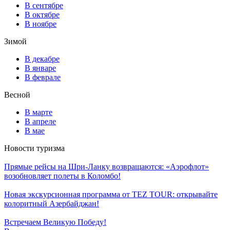
В сентябре
В октябре
В ноябре
Зимой
В декабре
В январе
В феврале
Весной
В марте
В апреле
В мае
Новости туризма
Прямые рейсы на Шри-Ланку возвращаются: «Аэрофлот»
возобновляет полеты в Коломбо!
Новая экскурсионная программа от TEZ TOUR: открывайте
колоритный Азербайджан!
Встречаем Великую Победу!