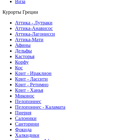
Виза
Курорты Греции
Аттика - Лутраки
Аттика-Анависос
Аттика-Лагонисси
Аттика-Мати
Афины
Дельфы
Касторья
Корфу
Кос
Крит - Ираклион
Крит - Лассити
Крит - Ретимно
Крит - Ханья
Миконос
Пелопоннес
Пелопоннес - Каламата
Пиерия
Салоники
Санторини
Фокида
Халкидики