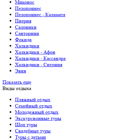
Миконос
Пелопоннес
Пелопоннес - Каламата
Пиерия
Салоники
Санторини
Фокида
Халкидики
Халкидики - Афон
Халкидики - Кассандра
Халкидики - Ситония
Эвия
Показать еще
Виды отдыха
Пляжный отдых
Семейный отдых
Молодежный отдых
Экскурсионные туры
Шоп туры
Свадебные туры
Туры с детьми