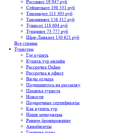
Россия
от 19 947 руб
Сейшелы
от 198 331 руб
Таиланд
от 113 303 руб
Танзания
от 156 312 руб
Тунис
от 118 604 руб
Турция
от 73 777 руб
Шри-Ланка
от 130 621 руб
Все страны
Туристам
Где купить
Купить тур онлайн
Рассрочка Online
Рассрочка в офисе
Виды отдыха
Подпишитесь на рассылку
Памятка туриста
Новости
Подарочные сертификаты
Как купить тур
Наши менеджеры
Раннее бронирование
Авиабилеты
Горящие туры