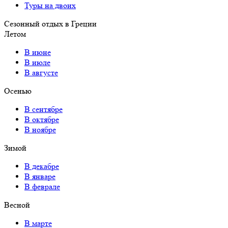
Туры на двоих
Сезонный отдых в Греции
Летом
В июне
В июле
В августе
Осенью
В сентябре
В октябре
В ноябре
Зимой
В декабре
В январе
В феврале
Весной
В марте