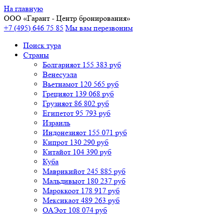
На главную
ООО «
Гарант
- Центр бронирования»
+7 (495) 646 75 85
Мы вам перезвоним
Поиск тура
Cтраны
Болгария
от 155 383 руб
Венесуэла
Вьетнам
от 120 565 руб
Греция
от 139 068 руб
Грузия
от 86 802 руб
Египет
от 95 793 руб
Израиль
Индонезия
от 155 071 руб
Кипр
от 130 290 руб
Китай
от 104 390 руб
Куба
Маврикий
от 245 885 руб
Мальдивы
от 180 237 руб
Марокко
от 178 917 руб
Мексика
от 489 263 руб
ОАЭ
от 108 074 руб