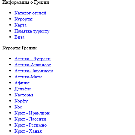
Информация о Греции
Каталог отелей
Курорты
Карта
Памятка туристу
Виза
Курорты Греции
Аттика - Лутраки
Аттика-Анависос
Аттика-Лагонисси
Аттика-Мати
Афины
Дельфы
Касторья
Корфу
Кос
Крит - Ираклион
Крит - Лассити
Крит - Ретимно
Крит - Ханья