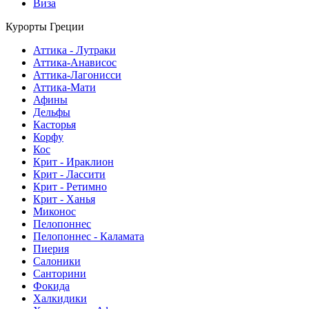
Виза
Курорты Греции
Аттика - Лутраки
Аттика-Анависос
Аттика-Лагонисси
Аттика-Мати
Афины
Дельфы
Касторья
Корфу
Кос
Крит - Ираклион
Крит - Лассити
Крит - Ретимно
Крит - Ханья
Миконос
Пелопоннес
Пелопоннес - Каламата
Пиерия
Салоники
Санторини
Фокида
Халкидики