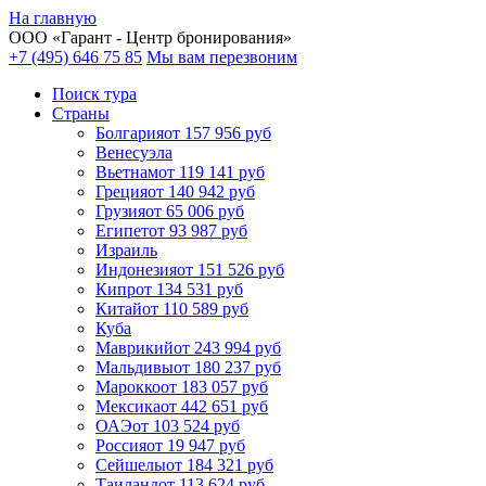
На главную
ООО «
Гарант
- Центр бронирования»
+7 (495) 646 75 85
Мы вам перезвоним
Поиск тура
Cтраны
Болгария
от 157 956 руб
Венесуэла
Вьетнам
от 119 141 руб
Греция
от 140 942 руб
Грузия
от 65 006 руб
Египет
от 93 987 руб
Израиль
Индонезия
от 151 526 руб
Кипр
от 134 531 руб
Китай
от 110 589 руб
Куба
Маврикий
от 243 994 руб
Мальдивы
от 180 237 руб
Марокко
от 183 057 руб
Мексика
от 442 651 руб
ОАЭ
от 103 524 руб
Россия
от 19 947 руб
Сейшелы
от 184 321 руб
Таиланд
от 113 624 руб