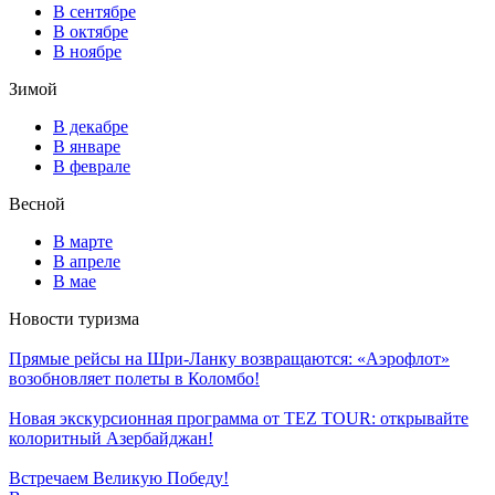
В сентябре
В октябре
В ноябре
Зимой
В декабре
В январе
В феврале
Весной
В марте
В апреле
В мае
Новости туризма
Прямые рейсы на Шри-Ланку возвращаются: «Аэрофлот»
возобновляет полеты в Коломбо!
Новая экскурсионная программа от TEZ TOUR: открывайте
колоритный Азербайджан!
Встречаем Великую Победу!