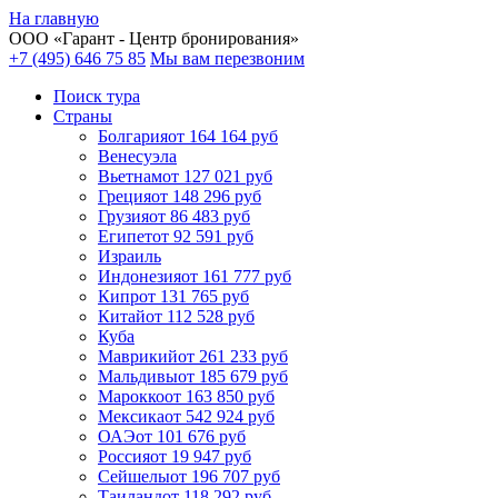
На главную
ООО «
Гарант
- Центр бронирования»
+7 (495) 646 75 85
Мы вам перезвоним
Поиск тура
Cтраны
Болгария
от 164 164 руб
Венесуэла
Вьетнам
от 127 021 руб
Греция
от 148 296 руб
Грузия
от 86 483 руб
Египет
от 92 591 руб
Израиль
Индонезия
от 161 777 руб
Кипр
от 131 765 руб
Китай
от 112 528 руб
Куба
Маврикий
от 261 233 руб
Мальдивы
от 185 679 руб
Марокко
от 163 850 руб
Мексика
от 542 924 руб
ОАЭ
от 101 676 руб
Россия
от 19 947 руб
Сейшелы
от 196 707 руб
Таиланд
от 118 292 руб