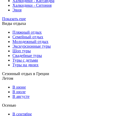
Халкидики - Кассандра
Халкидики - Ситония
Эвия
Показать еще
Виды отдыха
Пляжный отдых
Семейный отдых
Молодежный отдых
Экскурсионные туры
Шоп туры
Свадебные туры
Туры с детьми
Туры на двоих
Сезонный отдых в Греции
Летом
В июне
В июле
В августе
Осенью
В сентябре