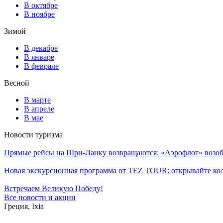
В октябре
В ноябре
Зимой
В декабре
В январе
В феврале
Весной
В марте
В апреле
В мае
Новости туризма
Прямые рейсы на Шри-Ланку возвращаются: «Аэрофлот» возоб
Новая экскурсионная программа от TEZ TOUR: открывайте ко
Встречаем Великую Победу!
Все новости и акции
Греция, Ixia