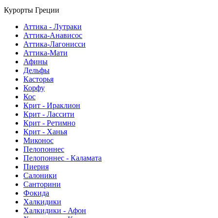
Курорты Греции
Аттика - Лутраки
Аттика-Анависос
Аттика-Лагонисси
Аттика-Мати
Афины
Дельфы
Касторья
Корфу
Кос
Крит - Ираклион
Крит - Лассити
Крит - Ретимно
Крит - Ханья
Миконос
Пелопоннес
Пелопоннес - Каламата
Пиерия
Салоники
Санторини
Фокида
Халкидики
Халкидики - Афон