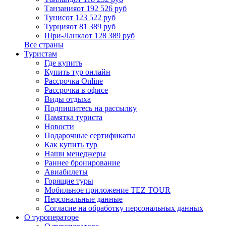
Танзания
от 192 526 руб
Тунис
от 123 522 руб
Турция
от 81 389 руб
Шри-Ланка
от 128 389 руб
Все страны
Туристам
Где купить
Купить тур онлайн
Рассрочка Online
Рассрочка в офисе
Виды отдыха
Подпишитесь на рассылку
Памятка туриста
Новости
Подарочные сертификаты
Как купить тур
Наши менеджеры
Раннее бронирование
Авиабилеты
Горящие туры
Мобильное приложение TEZ TOUR
Персональные данные
Согласие на обработку персональных данных
О туроператоре