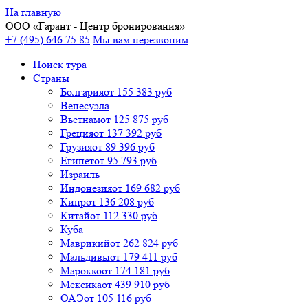
На главную
ООО «
Гарант
- Центр бронирования»
+7 (495) 646 75 85
Мы вам перезвоним
Поиск тура
Cтраны
Болгария
от 155 383 руб
Венесуэла
Вьетнам
от 125 875 руб
Греция
от 137 392 руб
Грузия
от 89 396 руб
Египет
от 95 793 руб
Израиль
Индонезия
от 169 682 руб
Кипр
от 136 208 руб
Китай
от 112 330 руб
Куба
Маврикий
от 262 824 руб
Мальдивы
от 179 411 руб
Марокко
от 174 181 руб
Мексика
от 439 910 руб
ОАЭ
от 105 116 руб