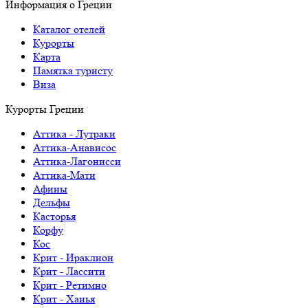
Информация о Греции
Каталог отелей
Курорты
Карта
Памятка туристу
Виза
Курорты Греции
Аттика - Лутраки
Аттика-Анависос
Аттика-Лагонисси
Аттика-Мати
Афины
Дельфы
Касторья
Корфу
Кос
Крит - Ираклион
Крит - Лассити
Крит - Ретимно
Крит - Ханья