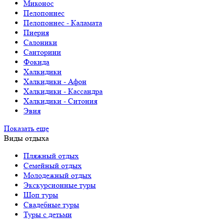
Миконос
Пелопоннес
Пелопоннес - Каламата
Пиерия
Салоники
Санторини
Фокида
Халкидики
Халкидики - Афон
Халкидики - Кассандра
Халкидики - Ситония
Эвия
Показать еще
Виды отдыха
Пляжный отдых
Семейный отдых
Молодежный отдых
Экскурсионные туры
Шоп туры
Свадебные туры
Туры с детьми