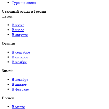
Туры на двоих
Сезонный отдых в Греции
Летом
В июне
В июле
В августе
Осенью
В сентябре
В октябре
В ноябре
Зимой
В декабре
В январе
В феврале
Весной
В марте