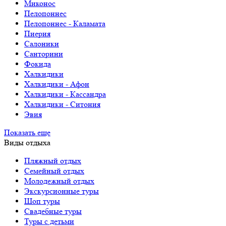
Миконос
Пелопоннес
Пелопоннес - Каламата
Пиерия
Салоники
Санторини
Фокида
Халкидики
Халкидики - Афон
Халкидики - Кассандра
Халкидики - Ситония
Эвия
Показать еще
Виды отдыха
Пляжный отдых
Семейный отдых
Молодежный отдых
Экскурсионные туры
Шоп туры
Свадебные туры
Туры с детьми