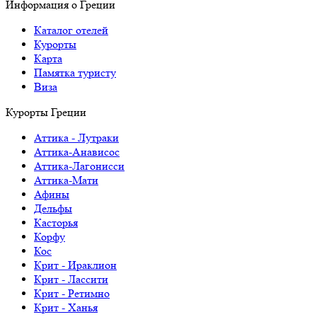
Информация о Греции
Каталог отелей
Курорты
Карта
Памятка туристу
Виза
Курорты Греции
Аттика - Лутраки
Аттика-Анависос
Аттика-Лагонисси
Аттика-Мати
Афины
Дельфы
Касторья
Корфу
Кос
Крит - Ираклион
Крит - Лассити
Крит - Ретимно
Крит - Ханья