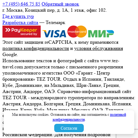
+7 (495) 646 75 85
Обратный звонок
г. Москва, Козицкий пер, д. 1А, 1 этаж, офис 102.
Где купить тур
Разработка сайта
— Телемарк
Этот сайт защищен reCAPTCHA, к нему применяются
политика конфиденциальности
и
условия обслуживания
Google.
Использование текстов и фотографий с сайта www.tez-
travel.com допускается только с письменного разрешения
уполномоченного агентства ООО «Гарант - Центр
бронирования» TEZ TOUR. Отдых в Испании, Таиланде,
Кубе, Доминикане, на Мальдивах, Шри-Ланке, Греции,
Австрии, Андорре, ОАЭ. Справочно-информационный сайт
TEZ TOUR - международного туроператора по направлениям:
Австрия, Андорра, Болгария, Греция, Доминикана, Испания,
Италия, Кипр, Куба, Мальдивы, Мексика, ОАЭ, Таиланд,
Мы используем cookies. Оставаясь на сайте, вы соглашаетесь с
политикой
Франция, Шри-Ланка. Информация о ценах, указанная на
конфиденциальности
.
сайте, не является ни рекламой, ни офертой. определяемой
положениями Статьи 437 (2) Гражданского кодекса
Согласен
Российской Федерации. Для получения подробной