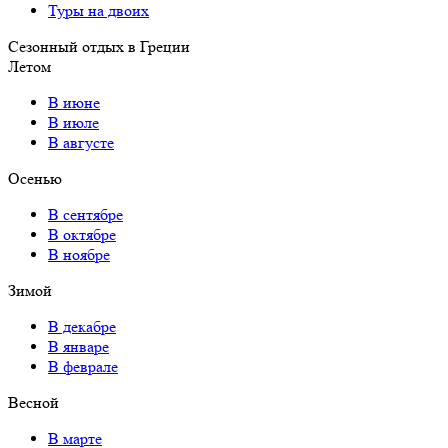
Туры на двоих
Сезонный отдых в Греции
Летом
В июне
В июле
В августе
Осенью
В сентябре
В октябре
В ноябре
Зимой
В декабре
В январе
В феврале
Весной
В марте