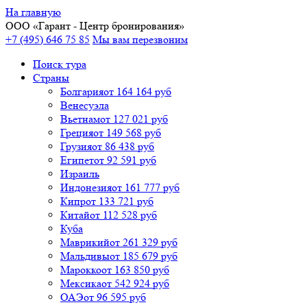
На главную
ООО «
Гарант
- Центр бронирования»
+7 (495) 646 75 85
Мы вам перезвоним
Поиск тура
Cтраны
Болгария
от 164 164 руб
Венесуэла
Вьетнам
от 127 021 руб
Греция
от 149 568 руб
Грузия
от 86 438 руб
Египет
от 92 591 руб
Израиль
Индонезия
от 161 777 руб
Кипр
от 133 721 руб
Китай
от 112 528 руб
Куба
Маврикий
от 261 329 руб
Мальдивы
от 185 679 руб
Марокко
от 163 850 руб
Мексика
от 542 924 руб
ОАЭ
от 96 595 руб