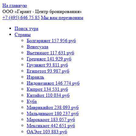
На главную
ООО «
Гарант
- Центр бронирования»
+7 (495) 646 75 85
Мы вам перезвоним
Поиск тура
Cтраны
Болгария
от 157 956 руб
Венесуэла
Вьетнам
от 117 631 руб
Греция
от 141 929 руб
Грузия
от 93 811 руб
Египет
от 93 987 руб
Израиль
Индонезия
от 146 774 руб
Кипр
от 134 531 руб
Китай
от 110 034 руб
Куба
Маврикий
от 238 093 руб
Мальдивы
от 180 237 руб
Марокко
от 183 057 руб
Мексика
от 442 651 руб
ОАЭ
от 103 883 руб