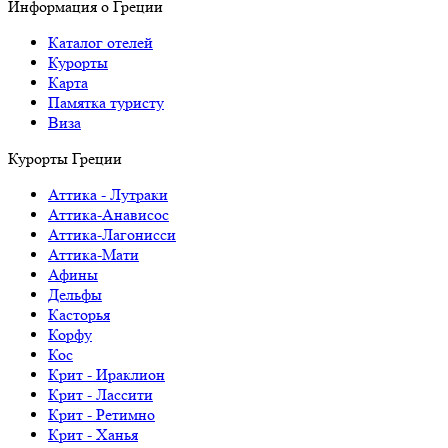
Информация о Греции
Каталог отелей
Курорты
Карта
Памятка туристу
Виза
Курорты Греции
Аттика - Лутраки
Аттика-Анависос
Аттика-Лагонисси
Аттика-Мати
Афины
Дельфы
Касторья
Корфу
Кос
Крит - Ираклион
Крит - Лассити
Крит - Ретимно
Крит - Ханья