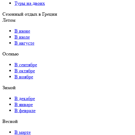
Туры на двоих
Сезонный отдых в Греции
Летом
В июне
В июле
В августе
Осенью
В сентябре
В октябре
В ноябре
Зимой
В декабре
В январе
В феврале
Весной
В марте