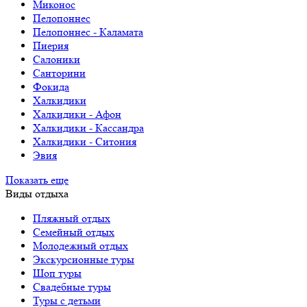
Миконос
Пелопоннес
Пелопоннес - Каламата
Пиерия
Салоники
Санторини
Фокида
Халкидики
Халкидики - Афон
Халкидики - Кассандра
Халкидики - Ситония
Эвия
Показать еще
Виды отдыха
Пляжный отдых
Семейный отдых
Молодежный отдых
Экскурсионные туры
Шоп туры
Свадебные туры
Туры с детьми