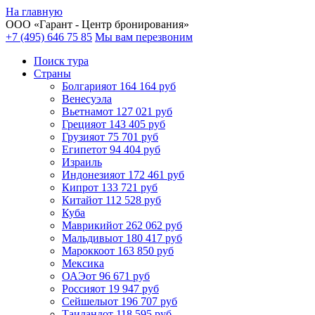
На главную
ООО «
Гарант
- Центр бронирования»
+7 (495) 646 75 85
Мы вам перезвоним
Поиск тура
Cтраны
Болгария
от 164 164 руб
Венесуэла
Вьетнам
от 127 021 руб
Греция
от 143 405 руб
Грузия
от 75 701 руб
Египет
от 94 404 руб
Израиль
Индонезия
от 172 461 руб
Кипр
от 133 721 руб
Китай
от 112 528 руб
Куба
Маврикий
от 262 062 руб
Мальдивы
от 180 417 руб
Марокко
от 163 850 руб
Мексика
ОАЭ
от 96 671 руб
Россия
от 19 947 руб
Сейшелы
от 196 707 руб
Таиланд
от 118 595 руб