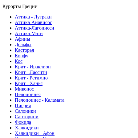
Курорты Греции
Аттика - Лутраки
Аттика-Анависос
Аттика-Лагонисси
Аттика-Мати
Афины
Дельфы
Касторья
Корфу
Кос
Крит - Ираклион
Крит - Лассити
Крит - Ретимно
Крит - Ханья
Миконос
Пелопоннес
Пелопоннес - Каламата
Пиерия
Салоники
Санторини
Фокида
Халкидики
Халкидики - Афон