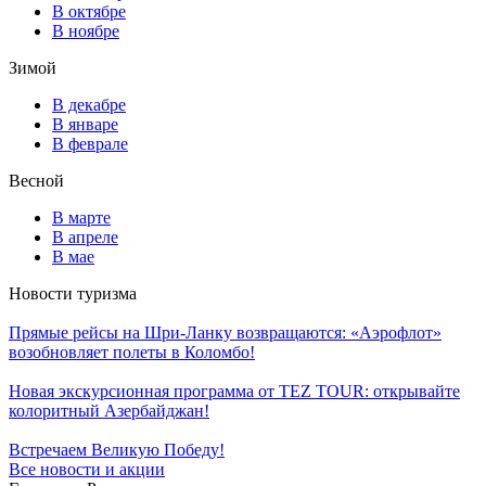
В октябре
В ноябре
Зимой
В декабре
В январе
В феврале
Весной
В марте
В апреле
В мае
Новости туризма
Прямые рейсы на Шри-Ланку возвращаются: «Аэрофлот»
возобновляет полеты в Коломбо!
Новая экскурсионная программа от TEZ TOUR: открывайте
колоритный Азербайджан!
Встречаем Великую Победу!
Все новости и акции