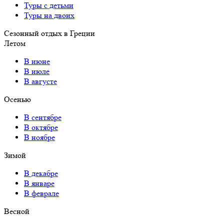
Туры с детьми
Туры на двоих
Сезонный отдых в Греции
Летом
В июне
В июле
В августе
Осенью
В сентябре
В октябре
В ноябре
Зимой
В декабре
В январе
В феврале
Весной