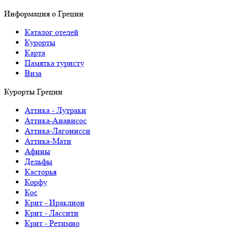
Информация о Греции
Каталог отелей
Курорты
Карта
Памятка туристу
Виза
Курорты Греции
Аттика - Лутраки
Аттика-Анависос
Аттика-Лагонисси
Аттика-Мати
Афины
Дельфы
Касторья
Корфу
Кос
Крит - Ираклион
Крит - Лассити
Крит - Ретимно