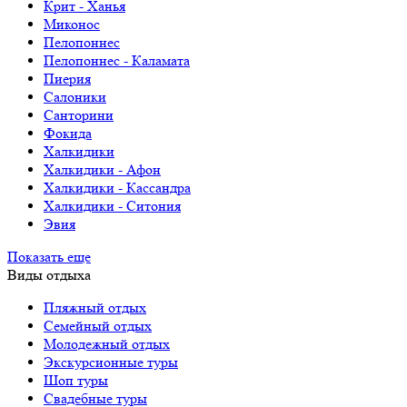
Крит - Ханья
Миконос
Пелопоннес
Пелопоннес - Каламата
Пиерия
Салоники
Санторини
Фокида
Халкидики
Халкидики - Афон
Халкидики - Кассандра
Халкидики - Ситония
Эвия
Показать еще
Виды отдыха
Пляжный отдых
Семейный отдых
Молодежный отдых
Экскурсионные туры
Шоп туры
Свадебные туры