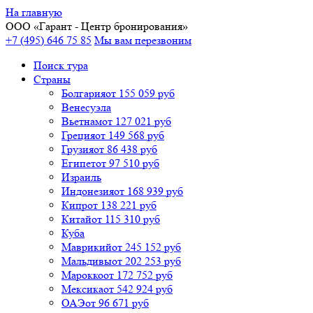
На главную
ООО «
Гарант
- Центр бронирования»
+7 (495) 646 75 85
Мы вам перезвоним
Поиск тура
Cтраны
Болгария
от 155 059 руб
Венесуэла
Вьетнам
от 127 021 руб
Греция
от 149 568 руб
Грузия
от 86 438 руб
Египет
от 97 510 руб
Израиль
Индонезия
от 168 939 руб
Кипр
от 138 221 руб
Китай
от 115 310 руб
Куба
Маврикий
от 245 152 руб
Мальдивы
от 202 253 руб
Марокко
от 172 752 руб
Мексика
от 542 924 руб
ОАЭ
от 96 671 руб