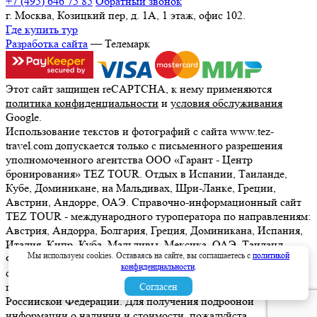
+7 (495) 646 75 85
Обратный звонок
г. Москва, Козицкий пер, д. 1А, 1 этаж, офис 102.
Где купить тур
Разработка сайта
— Телемарк
Этот сайт защищен reCAPTCHA, к нему применяются
политика конфиденциальности
и
условия обслуживания
Google.
Использование текстов и фотографий с сайта www.tez-
travel.com допускается только с письменного разрешения
уполномоченного агентства ООО «Гарант - Центр
бронирования» TEZ TOUR. Отдых в Испании, Таиланде,
Кубе, Доминикане, на Мальдивах, Шри-Ланке, Греции,
Австрии, Андорре, ОАЭ. Справочно-информационный сайт
TEZ TOUR - международного туроператора по направлениям:
Австрия, Андорра, Болгария, Греция, Доминикана, Испания,
Италия, Кипр, Куба, Мальдивы, Мексика, ОАЭ, Таиланд,
Мы используем cookies. Оставаясь на сайте, вы соглашаетесь с
политикой
Франция, Шри-Ланка. Информация о ценах, указанная на
конфиденциальности
.
сайте, не является ни рекламой, ни офертой. определяемой
положениями Статьи 437 (2) Гражданского кодекса
Согласен
Российской Федерации. Для получения подробной
информации о наличии и стоимости, пожалуйста,