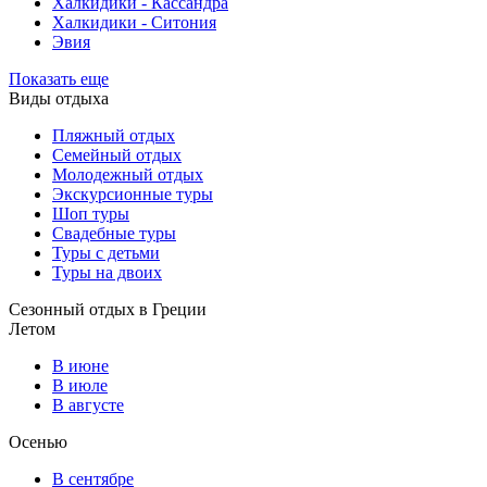
Халкидики - Кассандра
Халкидики - Ситония
Эвия
Показать еще
Виды отдыха
Пляжный отдых
Семейный отдых
Молодежный отдых
Экскурсионные туры
Шоп туры
Свадебные туры
Туры с детьми
Туры на двоих
Сезонный отдых в Греции
Летом
В июне
В июле
В августе
Осенью
В сентябре