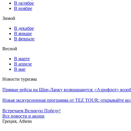
В октябре
В ноябре
Зимой
В декабре
В январе
В феврале
Весной
В марте
В апреле
В мае
Новости туризма
Прямые рейсы на Шри-Ланку возвращаются: «Аэрофлот» возоб
Новая экскурсионная программа от TEZ TOUR: открывайте ко
Встречаем Великую Победу!
Все новости и акции
Греция, Athens