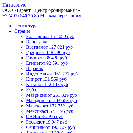
На главную
ООО «
Гарант
- Центр бронирования»
+7 (495) 646 75 85
Мы вам перезвоним
Поиск тура
Cтраны
Болгария
от 155 059 руб
Венесуэла
Вьетнам
от 127 021 руб
Греция
от 148 296 руб
Грузия
от 86 438 руб
Египет
от 92 591 руб
Израиль
Индонезия
от 161 777 руб
Кипр
от 131 569 руб
Китай
от 112 148 руб
Куба
Маврикий
от 261 329 руб
Мальдивы
от 203 668 руб
Марокко
от 172 752 руб
Мексика
от 573 195 руб
ОАЭ
от 96 595 руб
Россия
от 19 947 руб
Сейшелы
от 196 707 руб
Таиланд
от 117 801 руб