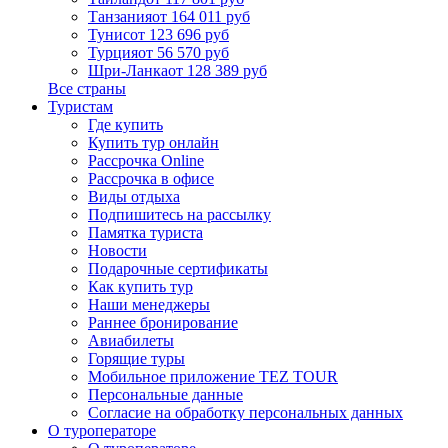
Танзания
от 164 011 руб
Тунис
от 123 696 руб
Турция
от 56 570 руб
Шри-Ланка
от 128 389 руб
Все страны
Туристам
Где купить
Купить тур онлайн
Рассрочка Online
Рассрочка в офисе
Виды отдыха
Подпишитесь на рассылку
Памятка туриста
Новости
Подарочные сертификаты
Как купить тур
Наши менеджеры
Раннее бронирование
Авиабилеты
Горящие туры
Мобильное приложение TEZ TOUR
Персональные данные
Согласие на обработку персональных данных
О туроператоре