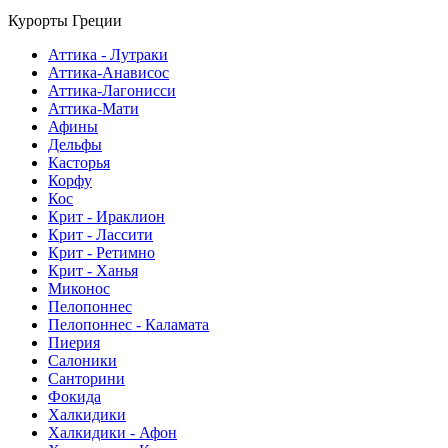
Курорты Греции
Аттика - Лутраки
Аттика-Анависос
Аттика-Лагонисси
Аттика-Мати
Афины
Дельфы
Касторья
Корфу
Кос
Крит - Ираклион
Крит - Лассити
Крит - Ретимно
Крит - Ханья
Миконос
Пелопоннес
Пелопоннес - Каламата
Пиерия
Салоники
Санторини
Фокида
Халкидики
Халкидики - Афон