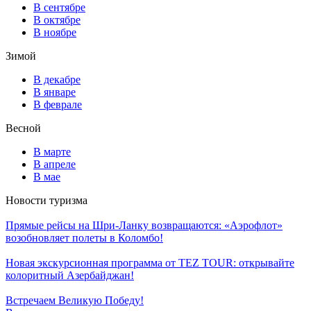
В сентябре
В октябре
В ноябре
Зимой
В декабре
В январе
В феврале
Весной
В марте
В апреле
В мае
Новости туризма
Прямые рейсы на Шри-Ланку возвращаются: «Аэрофлот»
возобновляет полеты в Коломбо!
Новая экскурсионная программа от TEZ TOUR: открывайте
колоритный Азербайджан!
Встречаем Великую Победу!