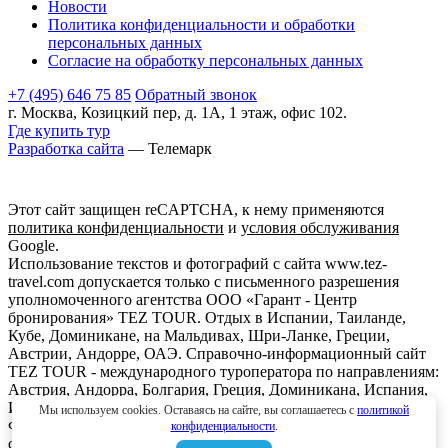
Новости
Политика конфиденциальности и обработки
персональных данных
Согласие на обработку персональных данных
+7 (495) 646 75 85
Обратный звонок
г. Москва, Козицкий пер, д. 1А, 1 этаж, офис 102.
Где купить тур
Разработка сайта
— Телемарк
Этот сайт защищен reCAPTCHA, к нему применяются
политика конфиденциальности
и
условия обслуживания
Google.
Использование текстов и фотографий с сайта www.tez-
travel.com допускается только с письменного разрешения
уполномоченного агентства ООО «Гарант - Центр
бронирования» TEZ TOUR. Отдых в Испании, Таиланде,
Кубе, Доминикане, на Мальдивах, Шри-Ланке, Греции,
Австрии, Андорре, ОАЭ. Справочно-информационный сайт
TEZ TOUR - международного туроператора по направлениям:
Австрия, Андорра, Болгария, Греция, Доминикана, Испания,
Италия, Кипр, Куба, Мальдивы, Мексика, ОАЭ, Таиланд,
Мы используем cookies. Оставаясь на сайте, вы соглашаетесь с
политикой
Франция, Шри-Ланка. Информация о ценах, указанная на
конфиденциальности
.
сайте, не является ни рекламой, ни офертой. определяемой