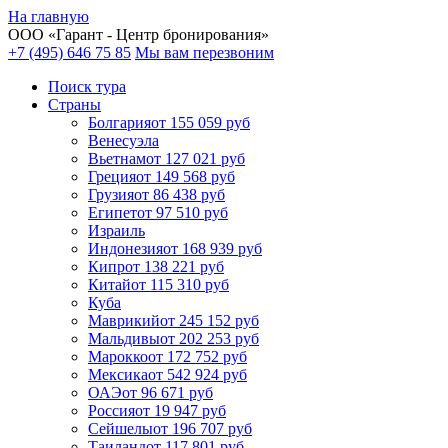
На главную
ООО «
Гарант
- Центр бронирования»
+7 (495) 646 75 85
Мы вам перезвоним
Поиск тура
Cтраны
Болгария
от 155 059 руб
Венесуэла
Вьетнам
от 127 021 руб
Греция
от 149 568 руб
Грузия
от 86 438 руб
Египет
от 97 510 руб
Израиль
Индонезия
от 168 939 руб
Кипр
от 138 221 руб
Китай
от 115 310 руб
Куба
Маврикий
от 245 152 руб
Мальдивы
от 202 253 руб
Марокко
от 172 752 руб
Мексика
от 542 924 руб
ОАЭ
от 96 671 руб
Россия
от 19 947 руб
Сейшелы
от 196 707 руб
Таиланд
от 117 801 руб