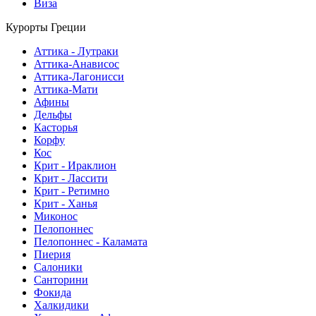
Виза
Курорты Греции
Аттика - Лутраки
Аттика-Анависос
Аттика-Лагонисси
Аттика-Мати
Афины
Дельфы
Касторья
Корфу
Кос
Крит - Ираклион
Крит - Лассити
Крит - Ретимно
Крит - Ханья
Миконос
Пелопоннес
Пелопоннес - Каламата
Пиерия
Салоники
Санторини
Фокида
Халкидики