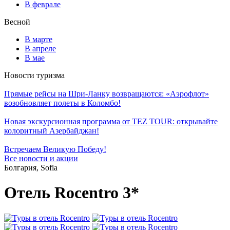
В феврале
Весной
В марте
В апреле
В мае
Новости туризма
Прямые рейсы на Шри-Ланку возвращаются: «Аэрофлот»
возобновляет полеты в Коломбо!
Новая экскурсионная программа от TEZ TOUR: открывайте
колоритный Азербайджан!
Встречаем Великую Победу!
Все новости и акции
Болгария, Sofia
Отель Rocentro 3*