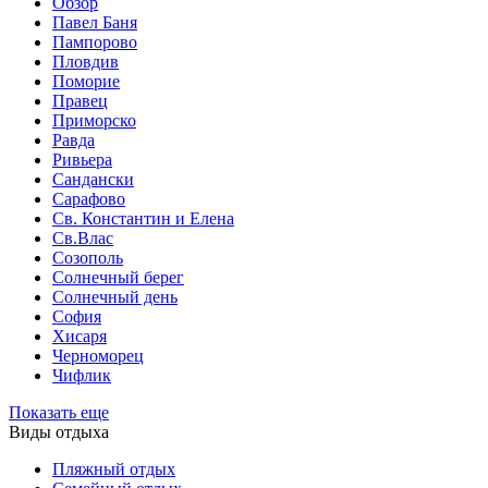
Обзор
Павел Баня
Пампорово
Пловдив
Поморие
Правец
Приморско
Равда
Ривьера
Сандански
Сарафово
Св. Константин и Елена
Св.Влас
Созополь
Солнечный берег
Солнечный день
София
Хисаря
Черноморец
Чифлик
Показать еще
Виды отдыха
Пляжный отдых