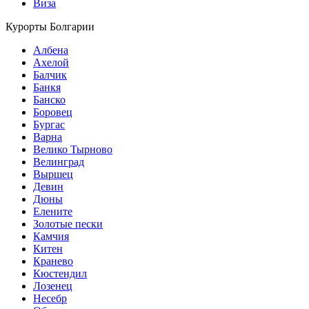
Виза
Курорты Болгарии
Албена
Ахелой
Балчик
Банкя
Банско
Боровец
Бургас
Варна
Велико Тырново
Велинград
Выршец
Девин
Дюны
Елените
Золотые пески
Камчия
Китен
Кранево
Кюстендил
Лозенец
Несебр