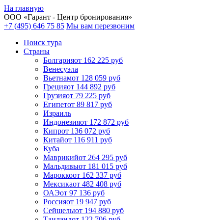
На главную
ООО «
Гарант
- Центр бронирования»
+7 (495) 646 75 85
Мы вам перезвоним
Поиск тура
Cтраны
Болгария
от 162 225 руб
Венесуэла
Вьетнам
от 128 059 руб
Греция
от 144 892 руб
Грузия
от 79 225 руб
Египет
от 89 817 руб
Израиль
Индонезия
от 172 872 руб
Кипр
от 136 072 руб
Китай
от 116 911 руб
Куба
Маврикий
от 264 295 руб
Мальдивы
от 181 015 руб
Марокко
от 162 337 руб
Мексика
от 482 408 руб
ОАЭ
от 97 136 руб
Россия
от 19 947 руб
Сейшелы
от 194 880 руб
Таиланд
от 122 706 руб