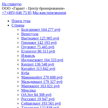
На главную
ООО «
Гарант
- Центр бронирования»
+7 (495) 646 75 85
Мы вам перезвоним
Поиск тура
Cтраны
Болгария
от 164 277 руб
Венесуэла
Вьетнам
от 125 905 руб
Греция
от 142 193 руб
Грузия
от 75 445 руб
Египет
от 86 313 руб
Израиль
Индонезия
от 164 333 руб
Кипр
от 136 548 руб
Китай
от 113 842 руб
Куба
Маврикий
от 270 608 руб
Мальдивы
от 179 327 руб
Марокко
от 163 021 руб
Мексика
ОАЭ
от 84 308 руб
Россия
от 19 947 руб
Сейшелы
от 193 561 руб
Таиланд
от 122 848 руб