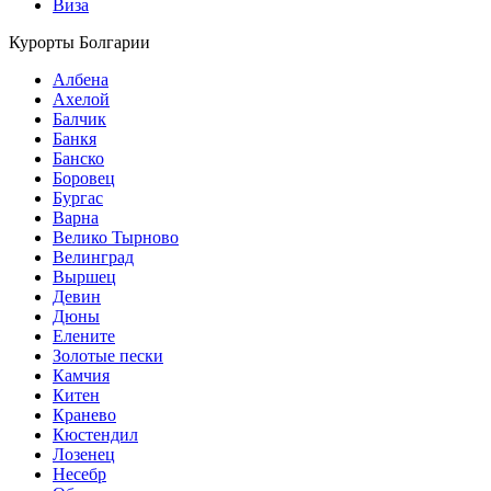
Виза
Курорты Болгарии
Албена
Ахелой
Балчик
Банкя
Банско
Боровец
Бургас
Варна
Велико Тырново
Велинград
Выршец
Девин
Дюны
Елените
Золотые пески
Камчия
Китен
Кранево
Кюстендил
Лозенец
Несебр