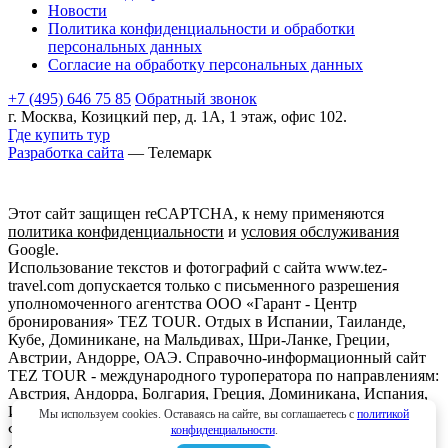
Новости
Политика конфиденциальности и обработки
персональных данных
Согласие на обработку персональных данных
+7 (495) 646 75 85
Обратный звонок
г. Москва, Козицкий пер, д. 1А, 1 этаж, офис 102.
Где купить тур
Разработка сайта
— Телемарк
Этот сайт защищен reCAPTCHA, к нему применяются
политика конфиденциальности
и
условия обслуживания
Google.
Использование текстов и фотографий с сайта www.tez-
travel.com допускается только с письменного разрешения
уполномоченного агентства ООО «Гарант - Центр
бронирования» TEZ TOUR. Отдых в Испании, Таиланде,
Кубе, Доминикане, на Мальдивах, Шри-Ланке, Греции,
Австрии, Андорре, ОАЭ. Справочно-информационный сайт
TEZ TOUR - международного туроператора по направлениям:
Австрия, Андорра, Болгария, Греция, Доминикана, Испания,
Италия, Кипр, Куба, Мальдивы, Мексика, ОАЭ, Таиланд,
Мы используем cookies. Оставаясь на сайте, вы соглашаетесь с
политикой
Франция, Шри-Ланка. Информация о ценах, указанная на
конфиденциальности
.
сайте, не является ни рекламой, ни офертой. определяемой