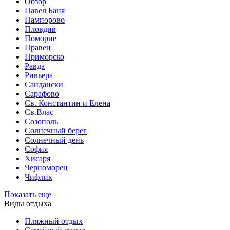
Обзор
Павел Баня
Пампорово
Пловдив
Поморие
Правец
Приморско
Равда
Ривьера
Сандански
Сарафово
Св. Константин и Елена
Св.Влас
Созополь
Солнечный берег
Солнечный день
София
Хисаря
Черноморец
Чифлик
Показать еще
Виды отдыха
Пляжный отдых