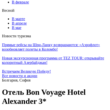
В феврале
Весной
В марте
В апреле
В мае
Новости туризма
Прямые рейсы на Шри-Ланку возвращаются: «Аэрофлот»
возобновляет полеты в Коломбо!
Новая экскурсионная программа от TEZ TOUR: открывайте
колоритный Азербайджан!
Встречаем Великую Победу!
Все новости и акции
Болгария, София
Отель Bon Voyage Hotel
Alexander 3*