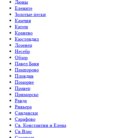
Дюны
Елените
Золотые пески
Камчия
Китен
Кранево
Кюстендил
Лозенец
Несебр
Обзор
Павел Баня
Пампорово
Пловдив
Поморие
Правец
Приморско
Равда
Ривьера
Сандански
Сарафово
Св. Константин и Елена
Св.Влас
Созополь