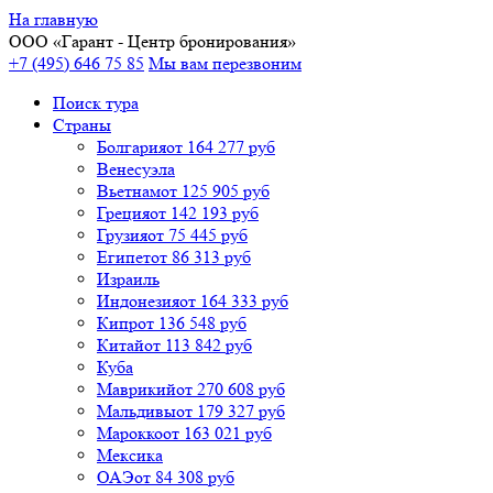
На главную
ООО «
Гарант
- Центр бронирования»
+7 (495) 646 75 85
Мы вам перезвоним
Поиск тура
Cтраны
Болгария
от 164 277 руб
Венесуэла
Вьетнам
от 125 905 руб
Греция
от 142 193 руб
Грузия
от 75 445 руб
Египет
от 86 313 руб
Израиль
Индонезия
от 164 333 руб
Кипр
от 136 548 руб
Китай
от 113 842 руб
Куба
Маврикий
от 270 608 руб
Мальдивы
от 179 327 руб
Марокко
от 163 021 руб
Мексика
ОАЭ
от 84 308 руб