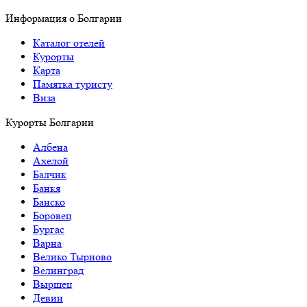
Информация о Болгарии
Каталог отелей
Курорты
Карта
Памятка туристу
Виза
Курорты Болгарии
Албена
Ахелой
Балчик
Банкя
Банско
Боровец
Бургас
Варна
Велико Тырново
Велинград
Выршец
Девин