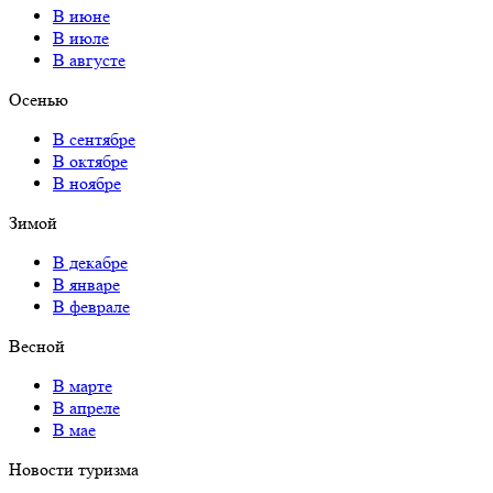
В июне
В июле
В августе
Осенью
В сентябре
В октябре
В ноябре
Зимой
В декабре
В январе
В феврале
Весной
В марте
В апреле
В мае
Новости туризма