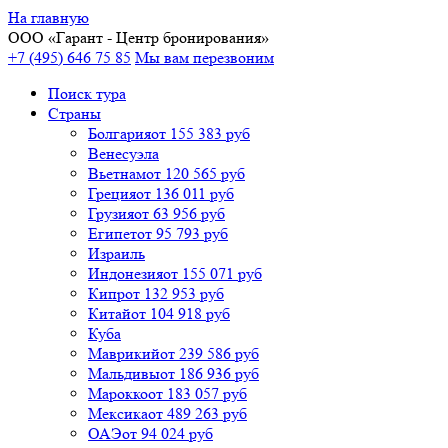
На главную
ООО «
Гарант
- Центр бронирования»
+7 (495) 646 75 85
Мы вам перезвоним
Поиск тура
Cтраны
Болгария
от 155 383 руб
Венесуэла
Вьетнам
от 120 565 руб
Греция
от 136 011 руб
Грузия
от 63 956 руб
Египет
от 95 793 руб
Израиль
Индонезия
от 155 071 руб
Кипр
от 132 953 руб
Китай
от 104 918 руб
Куба
Маврикий
от 239 586 руб
Мальдивы
от 186 936 руб
Марокко
от 183 057 руб
Мексика
от 489 263 руб
ОАЭ
от 94 024 руб