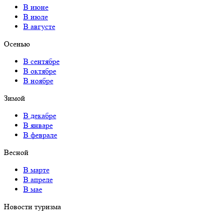
В июне
В июле
В августе
Осенью
В сентябре
В октябре
В ноябре
Зимой
В декабре
В январе
В феврале
Весной
В марте
В апреле
В мае
Новости туризма