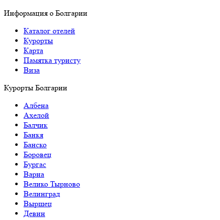
Информация о Болгарии
Каталог отелей
Курорты
Карта
Памятка туристу
Виза
Курорты Болгарии
Албена
Ахелой
Балчик
Банкя
Банско
Боровец
Бургас
Варна
Велико Тырново
Велинград
Выршец
Девин