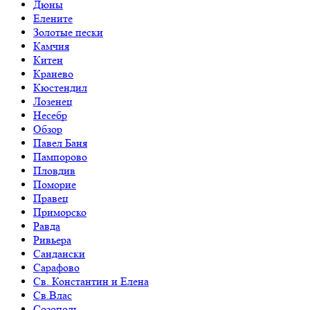
Дюны
Елените
Золотые пески
Камчия
Китен
Кранево
Кюстендил
Лозенец
Несебр
Обзор
Павел Баня
Пампорово
Пловдив
Поморие
Правец
Приморско
Равда
Ривьера
Сандански
Сарафово
Св. Константин и Елена
Св.Влас
Созополь