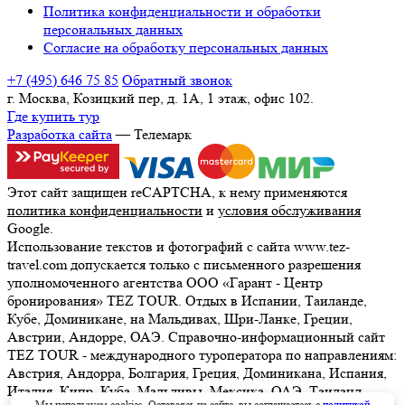
Политика конфиденциальности и обработки
персональных данных
Согласие на обработку персональных данных
+7 (495) 646 75 85
Обратный звонок
г. Москва, Козицкий пер, д. 1А, 1 этаж, офис 102.
Где купить тур
Разработка сайта
— Телемарк
Этот сайт защищен reCAPTCHA, к нему применяются
политика конфиденциальности
и
условия обслуживания
Google.
Использование текстов и фотографий с сайта www.tez-
travel.com допускается только с письменного разрешения
уполномоченного агентства ООО «Гарант - Центр
бронирования» TEZ TOUR. Отдых в Испании, Таиланде,
Кубе, Доминикане, на Мальдивах, Шри-Ланке, Греции,
Австрии, Андорре, ОАЭ. Справочно-информационный сайт
TEZ TOUR - международного туроператора по направлениям:
Австрия, Андорра, Болгария, Греция, Доминикана, Испания,
Италия, Кипр, Куба, Мальдивы, Мексика, ОАЭ, Таиланд,
Мы используем cookies. Оставаясь на сайте, вы соглашаетесь с
политикой