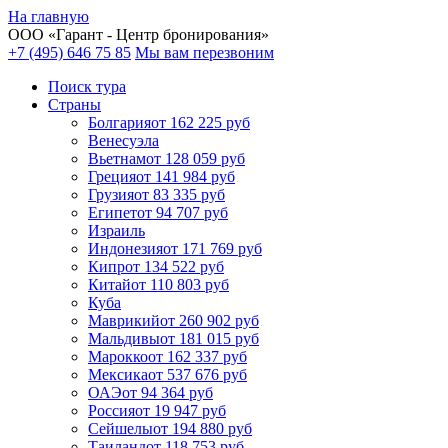
На главную
ООО «
Гарант
- Центр бронирования»
+7 (495) 646 75 85
Мы вам перезвоним
Поиск тура
Cтраны
Болгария
от 162 225 руб
Венесуэла
Вьетнам
от 128 059 руб
Греция
от 141 984 руб
Грузия
от 83 335 руб
Египет
от 94 707 руб
Израиль
Индонезия
от 171 769 руб
Кипр
от 134 522 руб
Китай
от 110 803 руб
Куба
Маврикий
от 260 902 руб
Мальдивы
от 181 015 руб
Марокко
от 162 337 руб
Мексика
от 537 676 руб
ОАЭ
от 94 364 руб
Россия
от 19 947 руб
Сейшелы
от 194 880 руб
Таиланд
от 118 753 руб