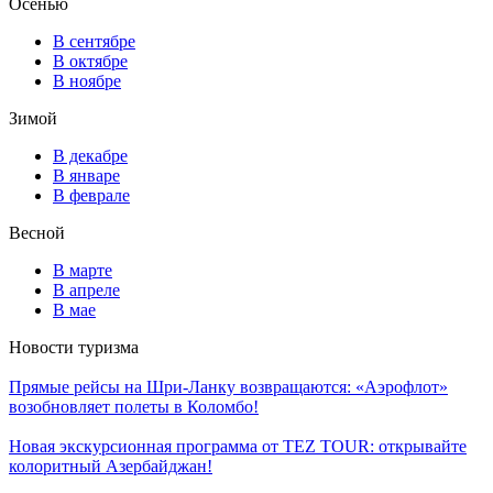
Осенью
В сентябре
В октябре
В ноябре
Зимой
В декабре
В январе
В феврале
Весной
В марте
В апреле
В мае
Новости туризма
Прямые рейсы на Шри-Ланку возвращаются: «Аэрофлот»
возобновляет полеты в Коломбо!
Новая экскурсионная программа от TEZ TOUR: открывайте
колоритный Азербайджан!