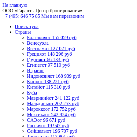
На главную
ООО «
Гарант
- Центр бронирования»
+7 (495) 646 75 85
Мы вам перезвоним
Поиск тура
Cтраны
Болгария
от 155 059 руб
Венесуэла
Вьетнам
от 127 021 руб
Греция
от 148 296 руб
Грузия
от 66 133 руб
Египет
от 97 510 руб
Израиль
Индонезия
от 168 939 руб
Кипр
от 138 221 руб
Китай
от 115 310 руб
Куба
Маврикий
от 241 122 руб
Мальдивы
от 202 253 руб
Марокко
от 172 752 руб
Мексика
от 542 924 руб
ОАЭ
от 96 671 руб
Россия
от 19 947 руб
Сейшелы
от 196 707 руб
Таиланд
от 117 801 руб