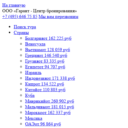
На главную
ООО «
Гарант
- Центр бронирования»
+7 (495) 646 75 85
Мы вам перезвоним
Поиск тура
Cтраны
Болгария
от 162 225 руб
Венесуэла
Вьетнам
от 128 059 руб
Греция
от 146 540 руб
Грузия
от 83 335 руб
Египет
от 94 707 руб
Израиль
Индонезия
от 171 338 руб
Кипр
от 134 522 руб
Китай
от 110 803 руб
Куба
Маврикий
от 260 902 руб
Мальдивы
от 181 015 руб
Марокко
от 162 337 руб
Мексика
ОАЭ
от 96 864 руб