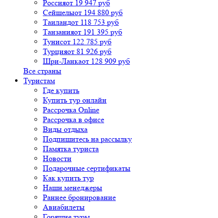
Россия
от 19 947 руб
Сейшелы
от 194 880 руб
Таиланд
от 118 753 руб
Танзания
от 191 395 руб
Тунис
от 122 785 руб
Турция
от 81 926 руб
Шри-Ланка
от 128 909 руб
Все страны
Туристам
Где купить
Купить тур онлайн
Рассрочка Online
Рассрочка в офисе
Виды отдыха
Подпишитесь на рассылку
Памятка туриста
Новости
Подарочные сертификаты
Как купить тур
Наши менеджеры
Раннее бронирование
Авиабилеты
Горящие туры