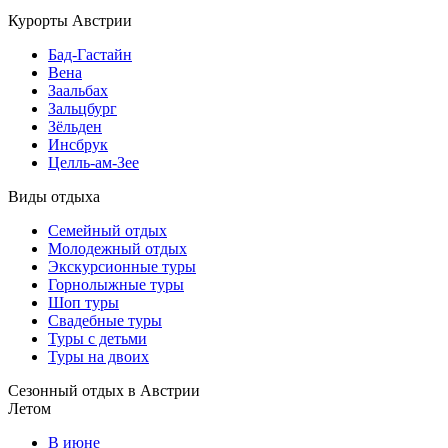
Курорты Австрии
Бад-Гаcтайн
Вена
Заальбах
Зальцбург
Зёльден
Инсбрук
Целль-ам-Зее
Виды отдыха
Семейный отдых
Молодежный отдых
Экскурсионные туры
Горнолыжные туры
Шоп туры
Свадебные туры
Туры с детьми
Туры на двоих
Сезонный отдых в Австрии
Летом
В июне