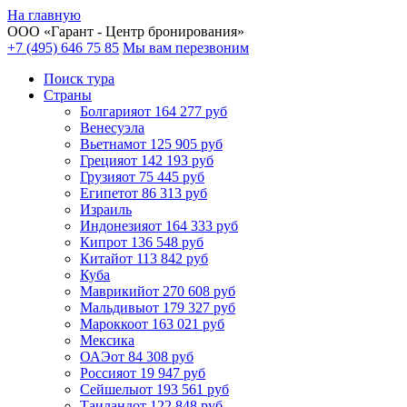
На главную
ООО «
Гарант
- Центр бронирования»
+7 (495) 646 75 85
Мы вам перезвоним
Поиск тура
Cтраны
Болгария
от 164 277 руб
Венесуэла
Вьетнам
от 125 905 руб
Греция
от 142 193 руб
Грузия
от 75 445 руб
Египет
от 86 313 руб
Израиль
Индонезия
от 164 333 руб
Кипр
от 136 548 руб
Китай
от 113 842 руб
Куба
Маврикий
от 270 608 руб
Мальдивы
от 179 327 руб
Марокко
от 163 021 руб
Мексика
ОАЭ
от 84 308 руб
Россия
от 19 947 руб
Сейшелы
от 193 561 руб
Таиланд
от 122 848 руб