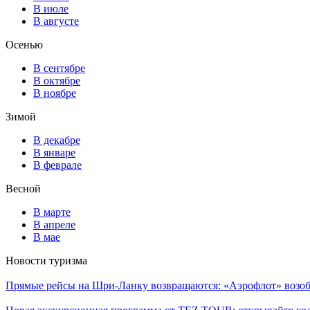
В июле
В августе
Осенью
В сентябре
В октябре
В ноябре
Зимой
В декабре
В январе
В феврале
Весной
В марте
В апреле
В мае
Новости туризма
Прямые рейсы на Шри-Ланку возвращаются: «Аэрофлот» возоб