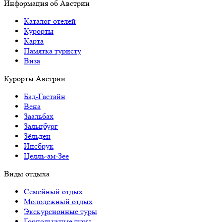
Информация об Австрии
Каталог отелей
Курорты
Карта
Памятка туристу
Виза
Курорты Австрии
Бад-Гаcтайн
Вена
Заальбах
Зальцбург
Зёльден
Инсбрук
Целль-ам-Зее
Виды отдыха
Семейный отдых
Молодежный отдых
Экскурсионные туры
Горнолыжные туры