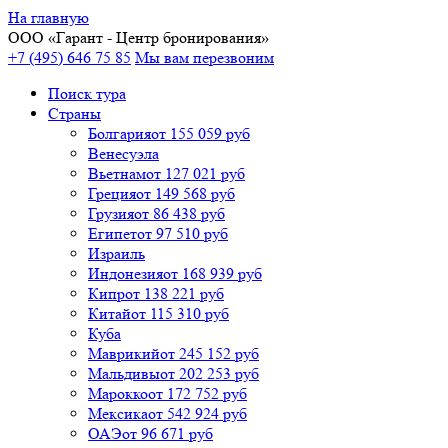
На главную
ООО «
Гарант
- Центр бронирования»
+7 (495) 646 75 85
Мы вам перезвоним
Поиск тура
Cтраны
Болгария
от 155 059 руб
Венесуэла
Вьетнам
от 127 021 руб
Греция
от 149 568 руб
Грузия
от 86 438 руб
Египет
от 97 510 руб
Израиль
Индонезия
от 168 939 руб
Кипр
от 138 221 руб
Китай
от 115 310 руб
Куба
Маврикий
от 245 152 руб
Мальдивы
от 202 253 руб
Марокко
от 172 752 руб
Мексика
от 542 924 руб
ОАЭ
от 96 671 руб