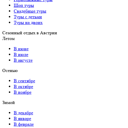
Шоп туры
Свадебные туры
Туры с детьми
Туры на двоих
Сезонный отдых в Австрии
Летом
В июне
В июле
В августе
Осенью
В сентябре
В октябре
В ноябре
Зимой
В декабре
В январе
В феврале