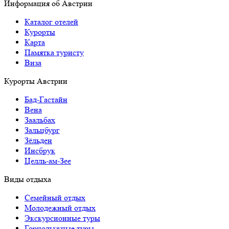
Информация об Австрии
Каталог отелей
Курорты
Карта
Памятка туристу
Виза
Курорты Австрии
Бад-Гаcтайн
Вена
Заальбах
Зальцбург
Зёльден
Инсбрук
Целль-ам-Зее
Виды отдыха
Семейный отдых
Молодежный отдых
Экскурсионные туры
Горнолыжные туры