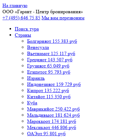
На главную
ООО «
Гарант
- Центр бронирования»
+7 (495) 646 75 85
Мы вам перезвоним
Поиск тура
Cтраны
Болгария
от 155 383 руб
Венесуэла
Вьетнам
от 125 117 руб
Греция
от 143 507 руб
Грузия
от 65 049 руб
Египет
от 95 793 руб
Израиль
Индонезия
от 159 729 руб
Кипр
от 135 222 руб
Китай
от 115 350 руб
Куба
Маврикий
от 250 422 руб
Мальдивы
от 181 624 руб
Марокко
от 174 181 руб
Мексика
от 446 806 руб
ОАЭ
от 95 801 руб