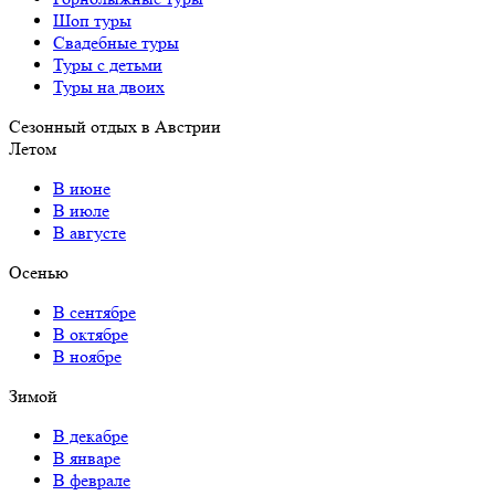
Шоп туры
Свадебные туры
Туры с детьми
Туры на двоих
Сезонный отдых в Австрии
Летом
В июне
В июле
В августе
Осенью
В сентябре
В октябре
В ноябре
Зимой
В декабре
В январе
В феврале