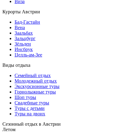
Виза
Курорты Австрии
Бад-Гаcтайн
Вена
Заальбах
Зальцбург
Зёльден
Инсбрук
Целль-ам-Зее
Виды отдыха
Семейный отдых
Молодежный отдых
Экскурсионные туры
Горнолыжные туры
Шоп туры
Свадебные туры
Туры с детьми
Туры на двоих
Сезонный отдых в Австрии
Летом