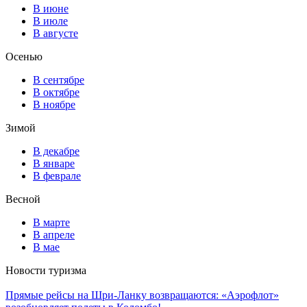
В июне
В июле
В августе
Осенью
В сентябре
В октябре
В ноябре
Зимой
В декабре
В январе
В феврале
Весной
В марте
В апреле
В мае
Новости туризма
Прямые рейсы на Шри-Ланку возвращаются: «Аэрофлот»