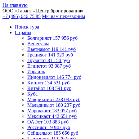
На главную
ООО «
Гарант
- Центр бронирования»
+7 (495) 646 75 85
Мы вам перезвоним
Поиск тура
Cтраны
Болгария
от 157 956 руб
Венесуэла
Вьетнам
от 119 141 руб
Греция
от 141 929 руб
Грузия
от 81 150 руб
Египет
от 93 987 руб
Израиль
Индонезия
от 146 774 руб
Кипр
от 134 531 руб
Китай
от 108 591 руб
Куба
Маврикий
от 238 093 руб
Мальдивы
от 180 237 руб
Марокко
от 183 057 руб
Мексика
от 442 651 руб
ОАЭ
от 103 883 руб
Россия
от 19 947 руб
Сейшелы
от 185 656 руб
Таиланд
от 112 762 руб