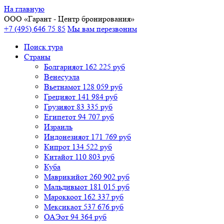
На главную
ООО «
Гарант
- Центр бронирования»
+7 (495) 646 75 85
Мы вам перезвоним
Поиск тура
Cтраны
Болгария
от 162 225 руб
Венесуэла
Вьетнам
от 128 059 руб
Греция
от 141 984 руб
Грузия
от 83 335 руб
Египет
от 94 707 руб
Израиль
Индонезия
от 171 769 руб
Кипр
от 134 522 руб
Китай
от 110 803 руб
Куба
Маврикий
от 260 902 руб
Мальдивы
от 181 015 руб
Марокко
от 162 337 руб
Мексика
от 537 676 руб
ОАЭ
от 94 364 руб