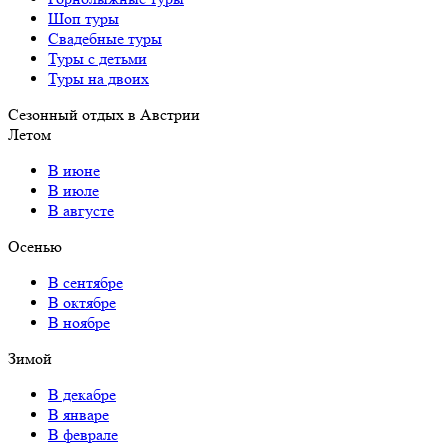
Шоп туры
Свадебные туры
Туры с детьми
Туры на двоих
Сезонный отдых в Австрии
Летом
В июне
В июле
В августе
Осенью
В сентябре
В октябре
В ноябре
Зимой
В декабре
В январе
В феврале