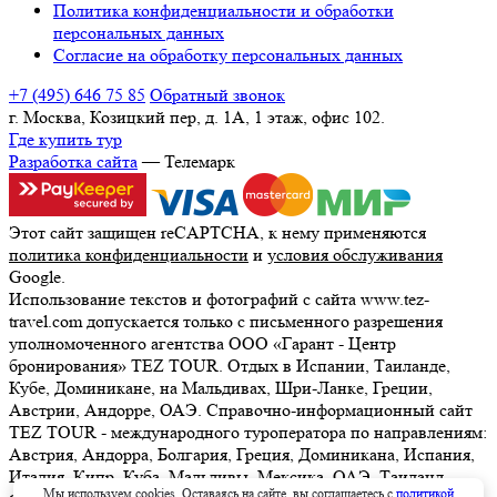
Политика конфиденциальности и обработки
персональных данных
Согласие на обработку персональных данных
+7 (495) 646 75 85
Обратный звонок
г. Москва, Козицкий пер, д. 1А, 1 этаж, офис 102.
Где купить тур
Разработка сайта
— Телемарк
Этот сайт защищен reCAPTCHA, к нему применяются
политика конфиденциальности
и
условия обслуживания
Google.
Использование текстов и фотографий с сайта www.tez-
travel.com допускается только с письменного разрешения
уполномоченного агентства ООО «Гарант - Центр
бронирования» TEZ TOUR. Отдых в Испании, Таиланде,
Кубе, Доминикане, на Мальдивах, Шри-Ланке, Греции,
Австрии, Андорре, ОАЭ. Справочно-информационный сайт
TEZ TOUR - международного туроператора по направлениям:
Австрия, Андорра, Болгария, Греция, Доминикана, Испания,
Италия, Кипр, Куба, Мальдивы, Мексика, ОАЭ, Таиланд,
Мы используем cookies. Оставаясь на сайте, вы соглашаетесь с
политикой