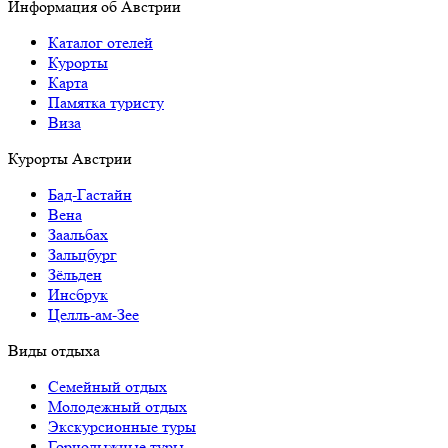
Информация об Австрии
Каталог отелей
Курорты
Карта
Памятка туристу
Виза
Курорты Австрии
Бад-Гаcтайн
Вена
Заальбах
Зальцбург
Зёльден
Инсбрук
Целль-ам-Зее
Виды отдыха
Семейный отдых
Молодежный отдых
Экскурсионные туры
Горнолыжные туры