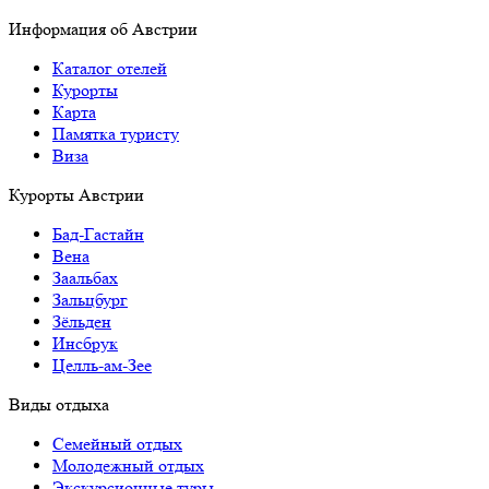
Информация об Австрии
Каталог отелей
Курорты
Карта
Памятка туристу
Виза
Курорты Австрии
Бад-Гаcтайн
Вена
Заальбах
Зальцбург
Зёльден
Инсбрук
Целль-ам-Зее
Виды отдыха
Семейный отдых
Молодежный отдых
Экскурсионные туры