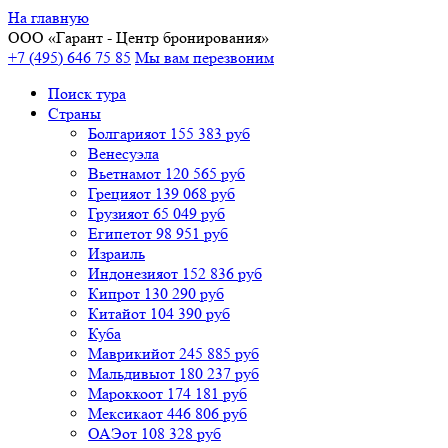
На главную
ООО «
Гарант
- Центр бронирования»
+7 (495) 646 75 85
Мы вам перезвоним
Поиск тура
Cтраны
Болгария
от 155 383 руб
Венесуэла
Вьетнам
от 120 565 руб
Греция
от 139 068 руб
Грузия
от 65 049 руб
Египет
от 98 951 руб
Израиль
Индонезия
от 152 836 руб
Кипр
от 130 290 руб
Китай
от 104 390 руб
Куба
Маврикий
от 245 885 руб
Мальдивы
от 180 237 руб
Марокко
от 174 181 руб
Мексика
от 446 806 руб
ОАЭ
от 108 328 руб