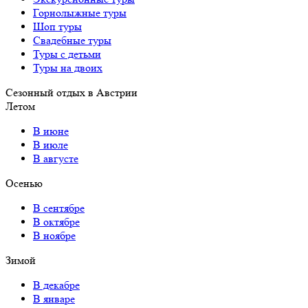
Горнолыжные туры
Шоп туры
Свадебные туры
Туры с детьми
Туры на двоих
Сезонный отдых в Австрии
Летом
В июне
В июле
В августе
Осенью
В сентябре
В октябре
В ноябре
Зимой
В декабре
В январе