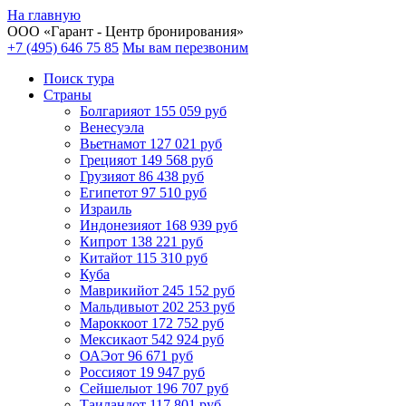
На главную
ООО «
Гарант
- Центр бронирования»
+7 (495) 646 75 85
Мы вам перезвоним
Поиск тура
Cтраны
Болгария
от 155 059 руб
Венесуэла
Вьетнам
от 127 021 руб
Греция
от 149 568 руб
Грузия
от 86 438 руб
Египет
от 97 510 руб
Израиль
Индонезия
от 168 939 руб
Кипр
от 138 221 руб
Китай
от 115 310 руб
Куба
Маврикий
от 245 152 руб
Мальдивы
от 202 253 руб
Марокко
от 172 752 руб
Мексика
от 542 924 руб
ОАЭ
от 96 671 руб
Россия
от 19 947 руб
Сейшелы
от 196 707 руб
Таиланд
от 117 801 руб