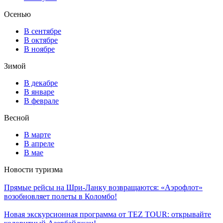
Осенью
В сентябре
В октябре
В ноябре
Зимой
В декабре
В январе
В феврале
Весной
В марте
В апреле
В мае
Новости туризма
Прямые рейсы на Шри-Ланку возвращаются: «Аэрофлот»
возобновляет полеты в Коломбо!
Новая экскурсионная программа от TEZ TOUR: открывайте