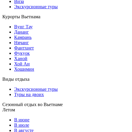
Виза
Экскурсионные туры
Курорты Вьетнама
Вунг Тау
Дананг
Камрань
Нячанг
Фантхиет
Фукуок
Ханой
Хой Ан
Хошимин
Виды отдыха
Экскурсионные туры
Туры на двоих
Сезонный отдых во Вьетнаме
Летом
В июне
В июле
В августе