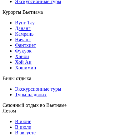
Экскурсионные туры
Курорты Вьетнама
Вунг Тау
Дананг
Камрань
Нячанг
Фантхиет
Фукуок
Ханой
Хой Ан
Хошимин
Виды отдыха
Экскурсионные туры
Туры на двоих
Сезонный отдых во Вьетнаме
Летом
В июне
В июле
В августе