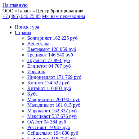
На главную
ООО «
Гарант
- Центр бронирования»
+7 (495) 646 75 85
Мы вам перезвоним
Поиск тура
Cтраны
Болгария
от 162 225 руб
Венесуэла
Вьетнам
от 128 059 руб
Греция
от 146 540 руб
Грузия
от 77 893 руб
Египет
от 94 707 руб
Израиль
Индонезия
от 171 769 руб
Кипр
от 134 522 руб
Китай
от 110 803 руб
Куба
Маврикий
от 260 902 руб
Мальдивы
от 181 015 руб
Марокко
от 162 337 руб
Мексика
от 537 676 руб
ОАЭ
от 94 364 руб
Россия
от 19 947 руб
Сейшелы
от 194 880 руб
Таиланд
от 118 753 руб