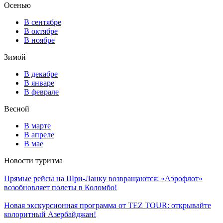
Осенью
В сентябре
В октябре
В ноябре
Зимой
В декабре
В январе
В феврале
Весной
В марте
В апреле
В мае
Новости туризма
Прямые рейсы на Шри-Ланку возвращаются: «Аэрофлот»
возобновляет полеты в Коломбо!
Новая экскурсионная программа от TEZ TOUR: открывайте
колоритный Азербайджан!