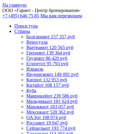
На главную
ООО «
Гарант
- Центр бронирования»
+7 (495) 646 75 85
Мы вам перезвоним
Поиск тура
Cтраны
Болгария
от 157 357 руб
Венесуэла
Вьетнам
от 120 565 руб
Греция
от 139 364 руб
Грузия
от 86 420 руб
Египет
от 95 793 руб
Израиль
Индонезия
от 149 091 руб
Кипр
от 132 953 руб
Китай
от 108 157 руб
Куба
Маврикий
от 239 586 руб
Мальдивы
от 181 624 руб
Марокко
от 183 057 руб
Мексика
от 520 362 руб
ОАЭ
от 108 074 руб
Россия
от 19 947 руб
Сейшелы
от 193 774 руб
Таиланд
от 113 303 руб