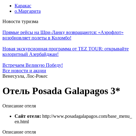
Каракас
о.Маргарита
Новости туризма
Прямые рейсы на Шри-Ланку возвращаются: «Аэрофлот»
возобновляет полеты в Коломбо!
Новая экскурсионная программа от TEZ TOUR: открывайте
колоритный Азербайджан!
Встречаем Великую Победу!
Все новости и акции
Венесуэла, Лос-Рокес
Отель Posada Galapagos 3*
Описание отеля
Сайт отеля:
http://www.posadagalapagos.com/base_menu_
en.html
Описание отеля