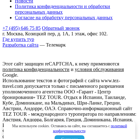
Новости
Политика конфиденциальности и обработки
персональных данных
Согласие на обработку персональных данных
+7 (495) 646 75 85
Обратный звонок
г. Москва, Козицкий пер, д. 1А, 1 этаж, офис 102.
Где купить тур
Разработка сайта
— Телемарк
Этот сайт защищен reCAPTCHA, к нему применяются
политика конфиденциальности
и
условия обслуживания
Google.
Использование текстов и фотографий с сайта www.tez-
travel.com допускается только с письменного разрешения
уполномоченного агентства ООО «Гарант - Центр
бронирования» TEZ TOUR. Отдых в Испании, Таиланде,
Кубе, Доминикане, на Мальдивах, Шри-Ланке, Греции,
Австрии, Андорре, ОАЭ. Справочно-информационный сайт
TEZ TOUR - международного туроператора по направлениям:
Австрия, Андорра, Болгария, Греция, Доминикана, Испания,
Италия, Кипр, Куба, Мальдивы, Мексика, ОАЭ, Таиланд,
Мы используем cookies. Оставаясь на сайте, вы соглашаетесь с
политикой
Франция, Шри-Ланка. Информация о ценах, указанная на
конфиденциальности
.
сайте, не является ни рекламой, ни офертой. определяемой