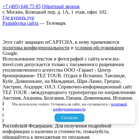
+7 (495) 646 75 85
Обратный звонок
г. Москва, Козицкий пер, д. 1А, 1 этаж, офис 102.
Где купить тур
Разработка сайта
— Телемарк
Этот сайт защищен reCAPTCHA, к нему применяются
политика конфиденциальности
и
условия обслуживания
Google.
Использование текстов и фотографий с сайта www.tez-
travel.com допускается только с письменного разрешения
уполномоченного агентства ООО «Гарант - Центр
бронирования» TEZ TOUR. Отдых в Испании, Таиланде,
Кубе, Доминикане, на Мальдивах, Шри-Ланке, Греции,
Австрии, Андорре, ОАЭ. Справочно-информационный сайт
TEZ TOUR - международного туроператора по направлениям:
Австрия, Андорра, Болгария, Греция, Доминикана, Испания,
Италия, Кипр, Куба, Мальдивы, Мексика, ОАЭ, Таиланд,
Мы используем cookies. Оставаясь на сайте, вы соглашаетесь с
политикой
Франция, Шри-Ланка. Информация о ценах, указанная на
конфиденциальности
.
сайте, не является ни рекламой, ни офертой. определяемой
Согласен
положениями Статьи 437 (2) Гражданского кодекса
Российской Федерации. Для получения подробной
информации о наличии и стоимости, пожалуйста,
обращайтесь к менеджерам по продажам.