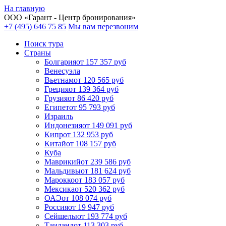
На главную
ООО «
Гарант
- Центр бронирования»
+7 (495) 646 75 85
Мы вам перезвоним
Поиск тура
Cтраны
Болгария
от 157 357 руб
Венесуэла
Вьетнам
от 120 565 руб
Греция
от 139 364 руб
Грузия
от 86 420 руб
Египет
от 95 793 руб
Израиль
Индонезия
от 149 091 руб
Кипр
от 132 953 руб
Китай
от 108 157 руб
Куба
Маврикий
от 239 586 руб
Мальдивы
от 181 624 руб
Марокко
от 183 057 руб
Мексика
от 520 362 руб
ОАЭ
от 108 074 руб
Россия
от 19 947 руб
Сейшелы
от 193 774 руб
Таиланд
от 113 303 руб