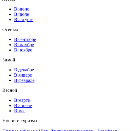
В июне
В июле
В августе
Осенью
В сентябре
В октябре
В ноябре
Зимой
В декабре
В январе
В феврале
Весной
В марте
В апреле
В мае
Новости туризма