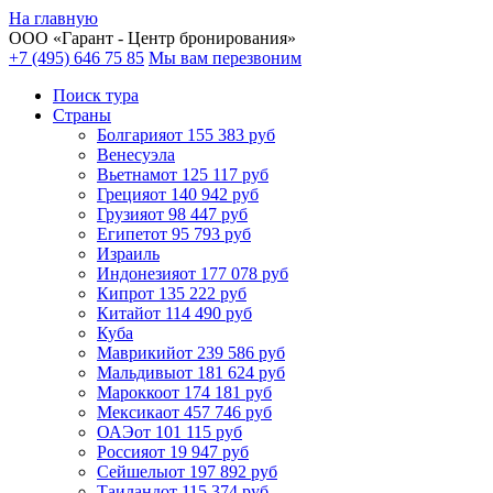
На главную
ООО «
Гарант
- Центр бронирования»
+7 (495) 646 75 85
Мы вам перезвоним
Поиск тура
Cтраны
Болгария
от 155 383 руб
Венесуэла
Вьетнам
от 125 117 руб
Греция
от 140 942 руб
Грузия
от 98 447 руб
Египет
от 95 793 руб
Израиль
Индонезия
от 177 078 руб
Кипр
от 135 222 руб
Китай
от 114 490 руб
Куба
Маврикий
от 239 586 руб
Мальдивы
от 181 624 руб
Марокко
от 174 181 руб
Мексика
от 457 746 руб
ОАЭ
от 101 115 руб
Россия
от 19 947 руб
Сейшелы
от 197 892 руб
Таиланд
от 115 374 руб