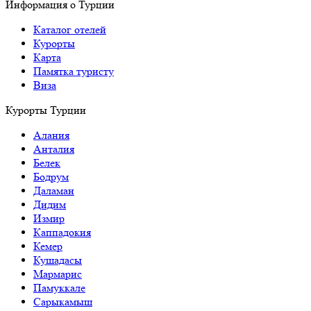
Информация о Турции
Каталог отелей
Курорты
Карта
Памятка туристу
Виза
Курорты Турции
Алания
Анталия
Белек
Бодрум
Даламан
Дидим
Измир
Каппадокия
Кемер
Кушадасы
Мармарис
Памуккале
Сарыкамыш