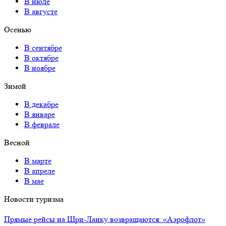
В июле
В августе
Осенью
В сентябре
В октябре
В ноябре
Зимой
В декабре
В январе
В феврале
Весной
В марте
В апреле
В мае
Новости туризма
Прямые рейсы на Шри-Ланку возвращаются: «Аэрофлот»