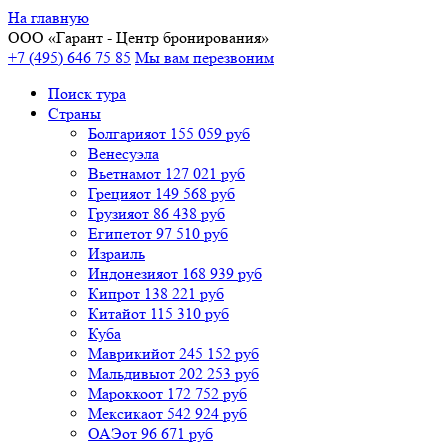
На главную
ООО «
Гарант
- Центр бронирования»
+7 (495) 646 75 85
Мы вам перезвоним
Поиск тура
Cтраны
Болгария
от 155 059 руб
Венесуэла
Вьетнам
от 127 021 руб
Греция
от 149 568 руб
Грузия
от 86 438 руб
Египет
от 97 510 руб
Израиль
Индонезия
от 168 939 руб
Кипр
от 138 221 руб
Китай
от 115 310 руб
Куба
Маврикий
от 245 152 руб
Мальдивы
от 202 253 руб
Марокко
от 172 752 руб
Мексика
от 542 924 руб
ОАЭ
от 96 671 руб