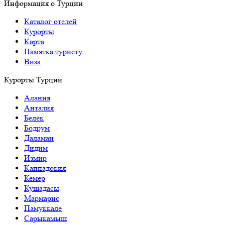
Информация о Турции
Каталог отелей
Курорты
Карта
Памятка туристу
Виза
Курорты Турции
Алания
Анталия
Белек
Бодрум
Даламан
Дидим
Измир
Каппадокия
Кемер
Кушадасы
Мармарис
Памуккале
Сарыкамыш