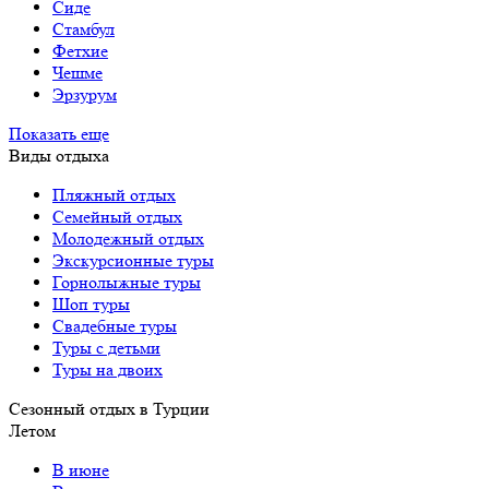
Сиде
Стамбул
Фетхие
Чешме
Эрзурум
Показать еще
Виды отдыха
Пляжный отдых
Семейный отдых
Молодежный отдых
Экскурсионные туры
Горнолыжные туры
Шоп туры
Свадебные туры
Туры с детьми
Туры на двоих
Сезонный отдых в Турции
Летом
В июне