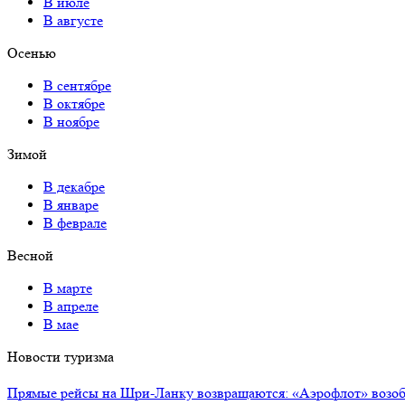
В июле
В августе
Осенью
В сентябре
В октябре
В ноябре
Зимой
В декабре
В январе
В феврале
Весной
В марте
В апреле
В мае
Новости туризма
Прямые рейсы на Шри-Ланку возвращаются: «Аэрофлот» возоб