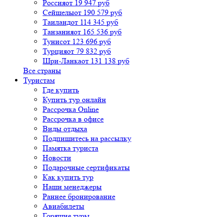
Россия
от 19 947 руб
Сейшелы
от 190 579 руб
Таиланд
от 114 345 руб
Танзания
от 165 536 руб
Тунис
от 123 696 руб
Турция
от 79 832 руб
Шри-Ланка
от 131 138 руб
Все страны
Туристам
Где купить
Купить тур онлайн
Рассрочка Online
Рассрочка в офисе
Виды отдыха
Подпишитесь на рассылку
Памятка туриста
Новости
Подарочные сертификаты
Как купить тур
Наши менеджеры
Раннее бронирование
Авиабилеты
Горящие туры