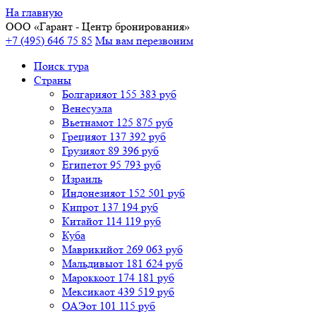
На главную
ООО «
Гарант
- Центр бронирования»
+7 (495) 646 75 85
Мы вам перезвоним
Поиск тура
Cтраны
Болгария
от 155 383 руб
Венесуэла
Вьетнам
от 125 875 руб
Греция
от 137 392 руб
Грузия
от 89 396 руб
Египет
от 95 793 руб
Израиль
Индонезия
от 152 501 руб
Кипр
от 137 194 руб
Китай
от 114 119 руб
Куба
Маврикий
от 269 063 руб
Мальдивы
от 181 624 руб
Марокко
от 174 181 руб
Мексика
от 439 519 руб
ОАЭ
от 101 115 руб