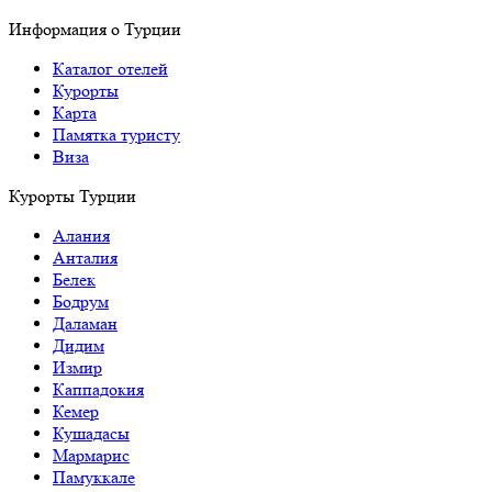
Информация о Турции
Каталог отелей
Курорты
Карта
Памятка туристу
Виза
Курорты Турции
Алания
Анталия
Белек
Бодрум
Даламан
Дидим
Измир
Каппадокия
Кемер
Кушадасы
Мармарис
Памуккале