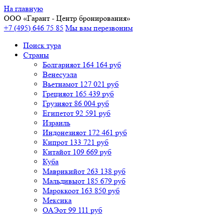
На главную
ООО «
Гарант
- Центр бронирования»
+7 (495) 646 75 85
Мы вам перезвоним
Поиск тура
Cтраны
Болгария
от 164 164 руб
Венесуэла
Вьетнам
от 127 021 руб
Греция
от 165 439 руб
Грузия
от 86 004 руб
Египет
от 92 591 руб
Израиль
Индонезия
от 172 461 руб
Кипр
от 133 721 руб
Китай
от 109 669 руб
Куба
Маврикий
от 263 138 руб
Мальдивы
от 185 679 руб
Марокко
от 163 850 руб
Мексика
ОАЭ
от 99 111 руб