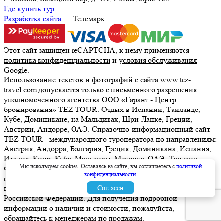
Где купить тур
Разработка сайта
— Телемарк
Этот сайт защищен reCAPTCHA, к нему применяются
политика конфиденциальности
и
условия обслуживания
Google.
Использование текстов и фотографий с сайта www.tez-
travel.com допускается только с письменного разрешения
уполномоченного агентства ООО «Гарант - Центр
бронирования» TEZ TOUR. Отдых в Испании, Таиланде,
Кубе, Доминикане, на Мальдивах, Шри-Ланке, Греции,
Австрии, Андорре, ОАЭ. Справочно-информационный сайт
TEZ TOUR - международного туроператора по направлениям:
Австрия, Андорра, Болгария, Греция, Доминикана, Испания,
Италия, Кипр, Куба, Мальдивы, Мексика, ОАЭ, Таиланд,
Мы используем cookies. Оставаясь на сайте, вы соглашаетесь с
политикой
Франция, Шри-Ланка. Информация о ценах, указанная на
конфиденциальности
.
сайте, не является ни рекламой, ни офертой. определяемой
положениями Статьи 437 (2) Гражданского кодекса
Согласен
Российской Федерации. Для получения подробной
информации о наличии и стоимости, пожалуйста,
обращайтесь к менеджерам по продажам.