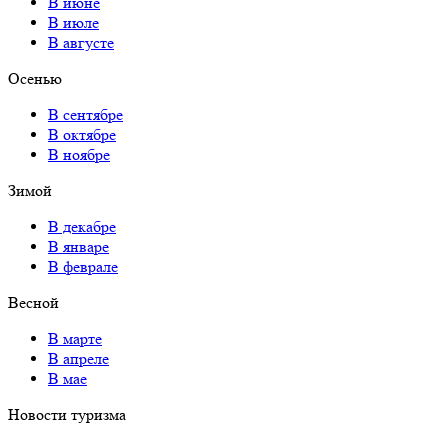
В июне
В июле
В августе
Осенью
В сентябре
В октябре
В ноябре
Зимой
В декабре
В январе
В феврале
Весной
В марте
В апреле
В мае
Новости туризма