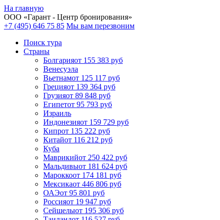
На главную
ООО «
Гарант
- Центр бронирования»
+7 (495) 646 75 85
Мы вам перезвоним
Поиск тура
Cтраны
Болгария
от 155 383 руб
Венесуэла
Вьетнам
от 125 117 руб
Греция
от 139 364 руб
Грузия
от 89 848 руб
Египет
от 95 793 руб
Израиль
Индонезия
от 159 729 руб
Кипр
от 135 222 руб
Китай
от 116 212 руб
Куба
Маврикий
от 250 422 руб
Мальдивы
от 181 624 руб
Марокко
от 174 181 руб
Мексика
от 446 806 руб
ОАЭ
от 95 801 руб
Россия
от 19 947 руб
Сейшелы
от 195 306 руб
Таиланд
от 116 527 руб