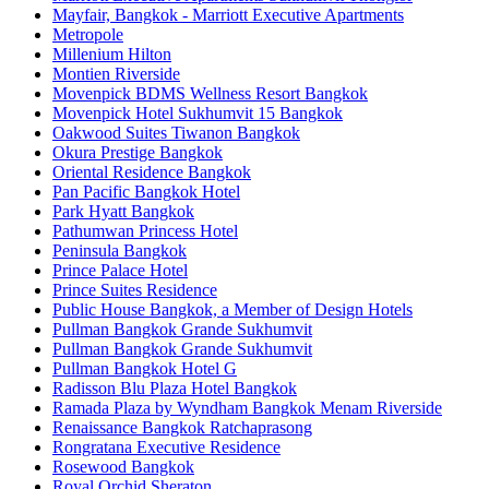
Mayfair, Bangkok - Marriott Executive Apartments
Metropole
Millenium Hilton
Montien Riverside
Movenpick BDMS Wellness Resort Bangkok
Movenpick Hotel Sukhumvit 15 Bangkok
Oakwood Suites Tiwanon Bangkok
Okura Prestige Bangkok
Oriental Residence Bangkok
Pan Pacific Bangkok Hotel
Park Hyatt Bangkok
Pathumwan Princess Hotel
Peninsula Bangkok
Prince Palace Hotel
Prince Suites Residence
Public House Bangkok, a Member of Design Hotels
Pullman Bangkok Grande Sukhumvit
Pullman Bangkok Grande Sukhumvit
Pullman Bangkok Hotel G
Radisson Blu Plaza Hotel Bangkok
Ramada Plaza by Wyndham Bangkok Menam Riverside
Renaissance Bangkok Ratchaprasong
Rongratana Executive Residence
Rosewood Bangkok
Royal Orchid Sheraton