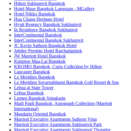
Hilton Sukhumvit Bangkok
Hotel Muse Bangkok Langsuan - MGallery
Hotel Nikko Bangkok
Hua Chang Heritage Hotel
Hyatt Regency Bangkok Sukhumvit
In Residence Bangkok Sukhumvit
InterContinental Bangkok
InterContinental Bangkok Sukhumvit
JC Kevin Sathorn Bangkok Hotel
Jubilee Prestige Hotel Ratchadapisek
JW Marriott Hotel Bangkok
Kimpton Maa-Lai Bangkok
KROMO Bangkok, Curio Collection by Hilton
Lancaster Bangkok
Le Meridien Bangkok
Le Meridien Suvarnabhumi Bangkok Golf Resort & Spa
Lebua at State Tower
Lebua Bangkok
Lumen Bangkok Srinakarin
Madi Paidi Bangkok, Autograph Collection (Marriott
International)
Mandarin Oriental Bangkok
Marriott Executive Apartments Sathorn Vista
Marriott Executive Apartments Sukhumvit Park
Marriott Executive Apartments Sukhumvit Thonglor