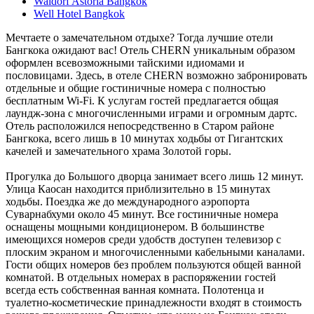
Waldorf Astoria Bangkok
Well Hotel Bangkok
Мечтаете о замечательном отдыхе? Тогда лучшие отели
Бангкока ожидают вас! Отель CHERN уникальным образом
оформлен всевозможными тайскими идиомами и
пословицами. Здесь, в отеле CHERN возможно забронировать
отдельные и общие гостиничные номера с полностью
бесплатным Wi-Fi. К услугам гостей предлагается общая
лаундж-зона с многочисленными играми и огромным дартс.
Отель расположился непосредственно в Старом районе
Бангкока, всего лишь в 10 минутах ходьбы от Гигантских
качелей и замечательного храма Золотой горы.
Прогулка до Большого дворца занимает всего лишь 12 минут.
Улица Каосан находится приблизительно в 15 минутах
ходьбы. Поездка же до международного аэропорта
Суварнабхуми около 45 минут. Все гостиничные номера
оснащены мощными кондиционером. В большинстве
имеющихся номеров среди удобств доступен телевизор с
плоским экраном и многочисленными кабельными каналами.
Гости общих номеров без проблем пользуются общей ванной
комнатой. В отдельных номерах в распоряжении гостей
всегда есть собственная ванная комната. Полотенца и
туалетно-косметические принадлежности входят в стоимость