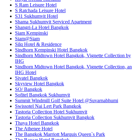
S Ram Leisure Hotel
S Ratchada Leisure Hotel
S31 Sukhumvit Hotel
Shama Sukhumvit Serviced Apartment
Shangri-La Hotel Bangkok
Siam Kempinski
Siam@Siam
Silq Hotel & Residence
Sindhorn Kempinski Hotel Bangkok
Sindhorn Midtown Hotel Bangkok, Vignette Collection by
IHG
Sindhorn Midtown Hotel Bangkok, Vignette Collection, an
IHG Hotel
Sivatel Bangkok
Skyview Hotel Bangkok
SO/ Bangkok
Sofitel Bangkok Sukhumvit
Summit Windmill Golf Suite Hotel @Suvarnabhumi
Swissotel Nai Lert Park Bangkok
Tastoria Collection Hotel Sukhumvit
Tastoria Collection Sukhumvit Bangkok
Thaya Hotel Bangkok
The Athenee Hotel
The Bangkok Marriott Marquis Queen`s Park
The Bazaar Hotel Bangkok