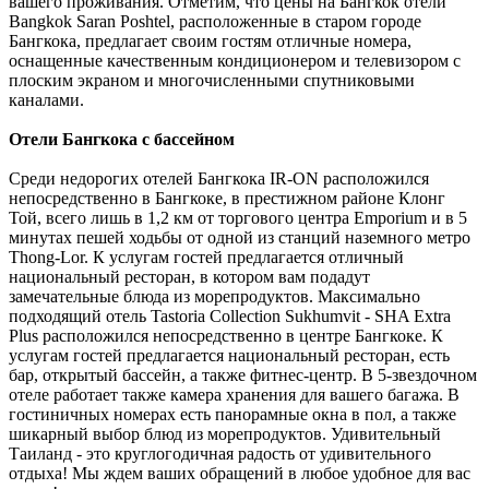
вашего проживания. Отметим, что цены на Бангкок отели
Bangkok Saran Poshtel, расположенные в старом городе
Бангкока, предлагает своим гостям отличные номера,
оснащенные качественным кондиционером и телевизором с
плоским экраном и многочисленными спутниковыми
каналами.
Отели Бангкока с бассейном
Среди недорогих отелей Бангкока IR-ON расположился
непосредственно в Бангкоке, в престижном районе Клонг
Той, всего лишь в 1,2 км от торгового центра Emporium и в 5
минутах пешей ходьбы от одной из станций наземного метро
Thong-Lor. К услугам гостей предлагается отличный
национальный ресторан, в котором вам подадут
замечательные блюда из морепродуктов. Максимально
подходящий отель Tastoria Collection Sukhumvit - SHA Extra
Plus расположился непосредственно в центре Бангкоке. К
услугам гостей предлагается национальный ресторан, есть
бар, открытый бассейн, а также фитнес-центр. В 5-звездочном
отеле работает также камера хранения для вашего багажа. В
гостиничных номерах есть панорамные окна в пол, а также
шикарный выбор блюд из морепродуктов. Удивительный
Таиланд - это круглогодичная радость от удивительного
отдыха! Мы ждем ваших обращений в любое удобное для вас