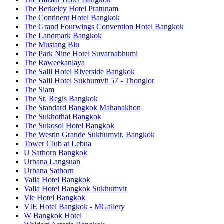
The Berkeley Hotel Pratunam
The Continent Hotel Bangkok
The Grand Fourwings Convention Hotel Bangkok
The Landmark Bangkok
The Mustang Blu
The Park Nine Hotel Suvarnabhumi
The Raweekanlaya
The Salil Hotel Riverside Bangkok
The Salil Hotel Sukhumvit 57 - Thonglor
The Siam
The St. Regis Bangkok
The Standard Bangkok Mahanakhon
The Sukhothai Bangkok
The Sukosol Hotel Bangkok
The Westin Grande Sukhumvit, Bangkok
Tower Club at Lebua
U Sathorn Bangkok
Urbana Langsuan
Urbana Sathorn
Valia Hotel Bangkok
Valia Hotel Bangkok Sukhumvit
Vie Hotel Bangkok
VIE Hotel Bangkok - MGallery
W Bangkok Hotel