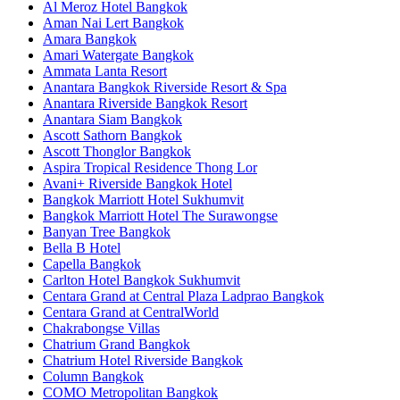
Al Meroz Hotel Bangkok
Aman Nai Lert Bangkok
Amara Bangkok
Amari Watergate Bangkok
Ammata Lanta Resort
Anantara Bangkok Riverside Resort & Spa
Anantara Riverside Bangkok Resort
Anantara Siam Bangkok
Ascott Sathorn Bangkok
Ascott Thonglor Bangkok
Aspira Tropical Residence Thong Lor
Avani+ Riverside Bangkok Hotel
Bangkok Marriott Hotel Sukhumvit
Bangkok Marriott Hotel The Surawongse
Banyan Tree Bangkok
Bella B Hotel
Capella Bangkok
Carlton Hotel Bangkok Sukhumvit
Centara Grand at Central Plaza Ladprao Bangkok
Centara Grand at CentralWorld
Chakrabongse Villas
Chatrium Grand Bangkok
Chatrium Hotel Riverside Bangkok
Column Bangkok
COMO Metropolitan Bangkok