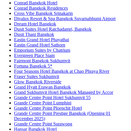
Conrad Bangkok Hotel
Conrad Bangkok Residences
Cross Vibe Bangkok Srinakarin
Divalux Resort & Spa Bangkok Suvarnabhumi Airport
Dream Hotel Bangkok
Dusit Suites Hotel Ratchadamri, Bangkok
Dusit Thani Bangkok
Eastin Grand Hotel Phayathai
Eastin Grand Hotel Sathorn
Emporium Suites by Chatrium
Evergreen Place Siam
Fairmont Bangkok Sukhumvit
Fortuna Bangkok 5*
Four Seasons Hotel Bangkok at Chao Phraya River
Fraser Suites Sukhumvit
Glow Bangkok Riverside
Grand Hyatt Erawan Bangkok
Grand Sukhumvit Hotel Bangkok Managed by Accor
Grande Centre Point Hotel Sukhumvit 55
Grande Centre Point Lumphini
Grande Centre Point Ploenchit Hotel
Grande Centre Point Prestige Bangkok (Opening 01
December 2025)
Grande Centre Point Surawong
Hansar Bangkok Hotel