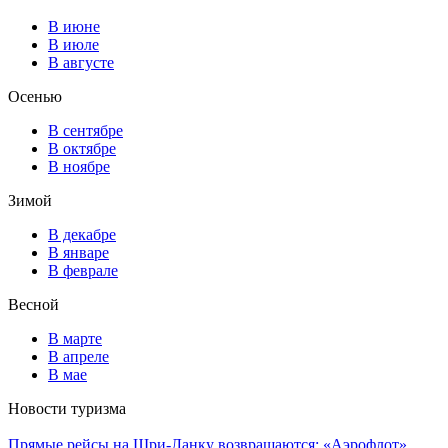
В июне
В июле
В августе
Осенью
В сентябре
В октябре
В ноябре
Зимой
В декабре
В январе
В феврале
Весной
В марте
В апреле
В мае
Новости туризма
Прямые рейсы на Шри-Ланку возвращаются: «Аэрофлот»