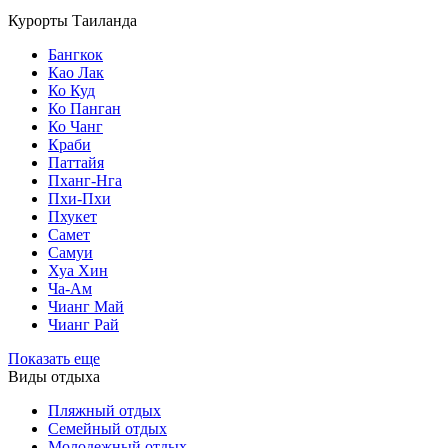
Курорты Таиланда
Бангкок
Као Лак
Ко Куд
Ко Панган
Ко Чанг
Краби
Паттайя
Пханг-Нга
Пхи-Пхи
Пхукет
Самет
Самуи
Хуа Хин
Ча-Ам
Чианг Май
Чианг Рай
Показать еще
Виды отдыха
Пляжный отдых
Семейный отдых
Молодежный отдых