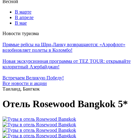
Весной
В марте
В апреле
В мае
Новости туризма
Прямые рейсы на Шри-Ланку возвращаются: «Аэрофлот»
возобновляет полеты в Коломбо!
Новая экскурсионная программа от TEZ TOUR: открывайте
колоритный Азербайджан!
Встречаем Великую Победу!
Все новости и акции
Таиланд, Бангкок
Отель Rosewood Bangkok 5*