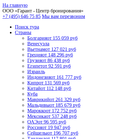
На главную
ООО «
Гарант
- Центр бронирования»
+7 (495) 646 75 85
Мы вам перезвоним
Поиск тура
Cтраны
Болгария
от 155 059 руб
Венесуэла
Вьетнам
от 127 021 руб
Греция
от 148 296 руб
Грузия
от 86 438 руб
Египет
от 92 591 руб
Израиль
Индонезия
от 161 777 руб
Кипр
от 131 569 руб
Китай
от 112 148 руб
Куба
Маврикий
от 261 329 руб
Мальдивы
от 185 679 руб
Марокко
от 172 752 руб
Мексика
от 537 248 руб
ОАЭ
от 96 595 руб
Россия
от 19 947 руб
Сейшелы
от 196 707 руб
Таиланд
от 117 801 руб