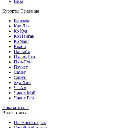
Виза
Курорты Таиланда
Бангкок
Као Лак
Ко Куд
Ко Панган
Ко Чанг
Краби
Паттайя
Пханг-Нга
Пхи-Пхи
Пхукет
Самет
Самуи
Хуа Хин
Ча-Ам
Чианг Май
Чианг Рай
Показать еще
Виды отдыха
Пляжный отдых
Семейный отдых