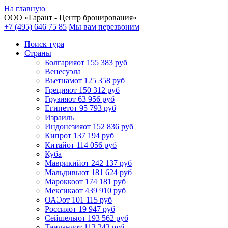
На главную
ООО «
Гарант
- Центр бронирования»
+7 (495) 646 75 85
Мы вам перезвоним
Поиск тура
Cтраны
Болгария
от 155 383 руб
Венесуэла
Вьетнам
от 125 358 руб
Греция
от 150 312 руб
Грузия
от 63 956 руб
Египет
от 95 793 руб
Израиль
Индонезия
от 152 836 руб
Кипр
от 137 194 руб
Китай
от 114 056 руб
Куба
Маврикий
от 242 137 руб
Мальдивы
от 181 624 руб
Марокко
от 174 181 руб
Мексика
от 439 910 руб
ОАЭ
от 101 115 руб
Россия
от 19 947 руб
Сейшелы
от 193 562 руб
Таиланд
от 113 243 руб