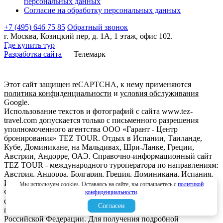
персональных данных
Согласие на обработку персональных данных
+7 (495) 646 75 85
Обратный звонок
г. Москва, Козицкий пер, д. 1А, 1 этаж, офис 102.
Где купить тур
Разработка сайта
— Телемарк
Этот сайт защищен reCAPTCHA, к нему применяются
политика конфиденциальности
и
условия обслуживания
Google.
Использование текстов и фотографий с сайта www.tez-
travel.com допускается только с письменного разрешения
уполномоченного агентства ООО «Гарант - Центр
бронирования» TEZ TOUR. Отдых в Испании, Таиланде,
Кубе, Доминикане, на Мальдивах, Шри-Ланке, Греции,
Австрии, Андорре, ОАЭ. Справочно-информационный сайт
TEZ TOUR - международного туроператора по направлениям:
Австрия, Андорра, Болгария, Греция, Доминикана, Испания,
Италия, Кипр, Куба, Мальдивы, Мексика, ОАЭ, Таиланд,
Мы используем cookies. Оставаясь на сайте, вы соглашаетесь с
политикой
Франция, Шри-Ланка. Информация о ценах, указанная на
конфиденциальности
.
сайте, не является ни рекламой, ни офертой. определяемой
Согласен
положениями Статьи 437 (2) Гражданского кодекса
Российской Федерации. Для получения подробной