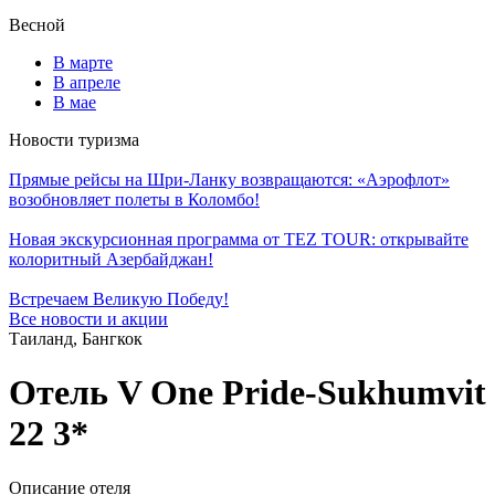
Весной
В марте
В апреле
В мае
Новости туризма
Прямые рейсы на Шри-Ланку возвращаются: «Аэрофлот»
возобновляет полеты в Коломбо!
Новая экскурсионная программа от TEZ TOUR: открывайте
колоритный Азербайджан!
Встречаем Великую Победу!
Все новости и акции
Таиланд, Бангкок
Отель V One Pride-Sukhumvit
22 3*
Описание отеля